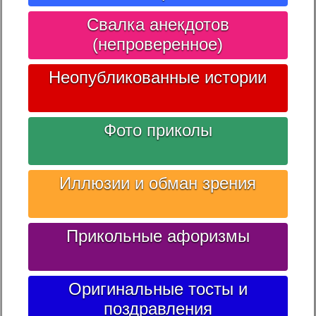
Свалка анекдотов
(непроверенное)
Неопубликованные истории
Фото приколы
Иллюзии и обман зрения
Прикольные афоризмы
Оригинальные тосты и
поздравления