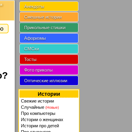
ия
Анекдоты
Смешные истории
ию
Прикольные стишки
Афоризмы
СМСки
Тосты
Фото приколы
ю?
Оптические иллюзии
Истории
Свежие истории
Случайные
(Новые)
Про компьютеры
Истории о женщинах
Истории про детей
Про студентов