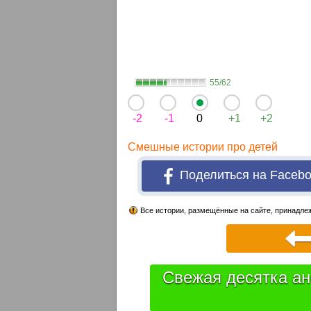
55/62
-2
-1
0
+1
+2
Смешные истории про детей
Поделиться на Faceb
Все истории, размещённые на сайте, принадлеж
Свежая десятка ан