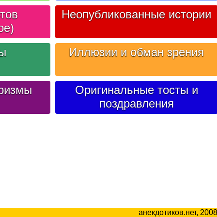
тов
Неопубликованные истории
ое)
лы
Иллюзии и обман зрения
ризмы
Оригинальные тосты и
поздравления
анекдотиков.нет, 200