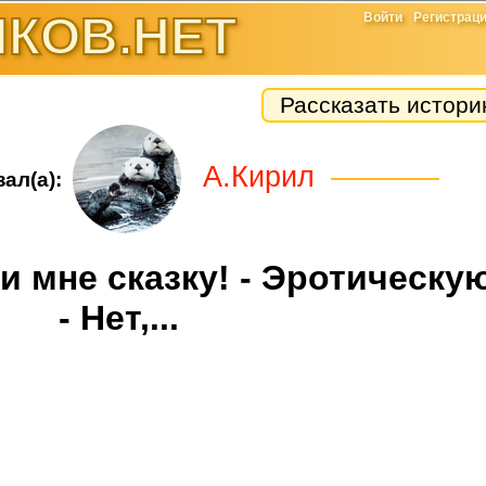
КОВ.НЕТ
Войти
Регистрац
Рассказать истор
А.Кирил
ал(а):
и мне сказку! - Эротическу
- Нет,...