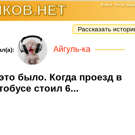
КОВ.НЕТ
Войти
Регистрац
Рассказать истор
Айгуль-ка
л(а):
это было. Когда проезд в
тобусе стоил 6...