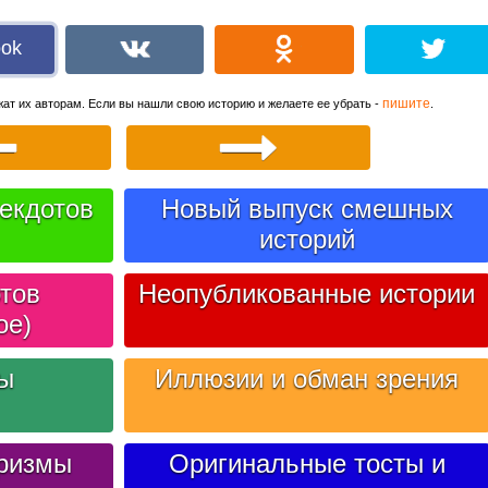
ook
пишите
ат их авторам. Если вы нашли свою историю и желаете ее убрать -
.
екдотов
Новый выпуск смешных
историй
тов
Неопубликованные истории
ое)
лы
Иллюзии и обман зрения
ризмы
Оригинальные тосты и