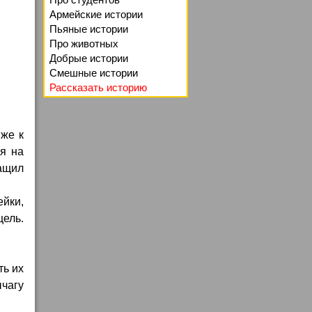
Армейские истории
Пьяные истории
Про животных
Добрые истории
Смешные истории
Рассказать историю
иже к
ся на
тащил
ейки,
щель.
ть их
ычагу