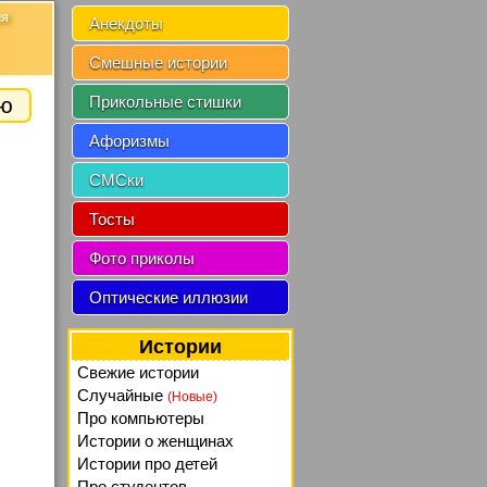
ия
Анекдоты
Смешные истории
ию
Прикольные стишки
Афоризмы
СМСки
Тосты
Фото приколы
Оптические иллюзии
Истории
Свежие истории
Случайные
(Новые)
Про компьютеры
Истории о женщинах
Истории про детей
Про студентов