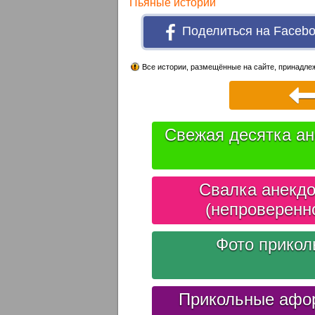
Пьяные истории
Поделиться на Faceb
Все истории, размещённые на сайте, принадлеж
Свежая десятка ан
Свалка анекдо
(непроверенн
Фото прико
Прикольные афо