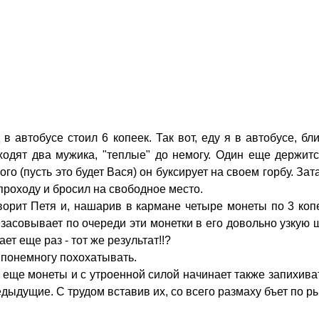
в автобусе стоил 6 копеек. Так вот, еду я в автобусе, бл
аходят два мужика, "теплые" до немогу. Один еще держит
рого (пусть это будет Вася) он буксирует на своем горбу. За
проходу и бросил на свободное место.
говорит Петя и, нашарив в кармане четыре монеты по 3 коп
 засовывает по очереди эти монетки в его довольно узкую 
ет еще раз - тот же результат!!?
понемногу похохатывать.
т еще монеты и с утроенной силой начинает также запихива
едыдущие. С трудом вставив их, со всего размаху бъет по р