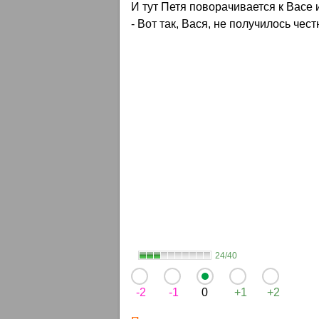
И тут Петя поворачивается к Васе
- Вот так, Вася, не получилось чес
24/40
-2
-1
0
+1
+2