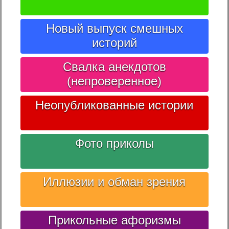
Новый выпуск смешных
историй
Свалка анекдотов
(непроверенное)
Неопубликованные истории
Фото приколы
Иллюзии и обман зрения
Прикольные афоризмы