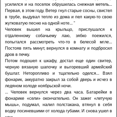
усилился и на поселок обрушилась снежная метель...
Первая, в этом году. Ветер гнул старые сосны, свистел
в трубе, выдувал тепло из дома и пел какую-то свою
жутковатую песню на одной ноте... "
Человек вышел на крыльцо, прислушался к
отдаленному собачьему лаю, зябко поежился,
попытался рассмотреть что-то в белесой мгле...
Постояв пять минут, вернулся в комнату и подбросил
дров в печку.
Потом подошел к шкафу, достал еще один свитер,
черную вязаную шапочку и выгоревший армейский
бушлат. Неторопливо и тщательно оделся... Взял
фонарик, аккуратно закрыл за собой дверь и исчез в
ледяном холоде ноябрьской ночи.
... Человек вернулся через два часа. Батарейки в
фонарике «сели» окончательно. Он зажег «летучую
мышь», подумал, налил полстакана, втянул в себя
водку посиневшими от холода губами. И снова ушел в