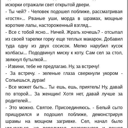
искорки отражали свет открытой двери.
- Ты чей? - Человек подошел поближе, рассматривая
«гостя»... Рваные уши, морда в шрамах, мощные
короткие лапы, настороженный взгляд...
- Все с тобой ясно... Ничей. Жрать хочешь? - отсыпал
из своей тарелки горку еще теплых макарон. Добавил
туда одну из двух сосисок. Мелко нарубил кусок
колбасы... Пододвинул миску к коту. Сам сел за стол,
звякнул бутылкой...
- Извини, тебе не предлагаю. Ну, за встречу!
- За встречу. - зеленые глаза сверкнули укором -
Сопьешься, дурак!
- Все может быть... Ты ешь, ешь, приятель! Ну, давай
по второй... За женщин! Хотя нет, давай лучше за
родителей...
- Это можно. Святое. Присоединяюсь. - Белый сыто
прищурился и подошел поближе, демонстрируя
шрамы на мощном загривке. Сел, начал было