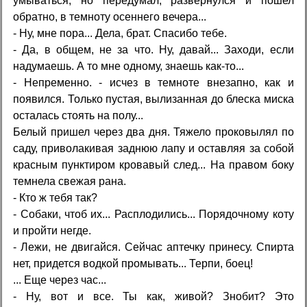
умываться, но передумал, развернулся и пошел
обратно, в темноту осеннего вечера...
- Ну, мне пора... Дела, брат. Спасибо тебе.
- Да, в общем, не за что. Ну, давай... Заходи, если
надумаешь. А то мне одному, знаешь как-то...
- Непременно. - исчез в темноте внезапно, как и
появился. Только пустая, вылизанная до блеска миска
осталась стоять на полу...
Белый пришел через два дня. Тяжело проковылял по
саду, приволакивая заднюю лапу и оставляя за собой
красным пунктиром кровавый след... На правом боку
темнела свежая рана.
- Кто ж тебя так?
- Собаки, чтоб их... Расплодились... Порядочному коту
и пройти негде.
- Лежи, не двигайся. Сейчас аптечку принесу. Спирта
нет, придется водкой промывать... Терпи, боец!
... Еще через час...
- Ну, вот и все. Ты как, живой? Знобит? Это