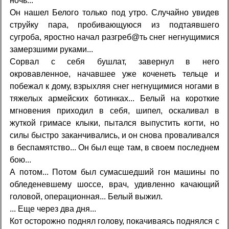
ночь...
Он нашел Белого только под утро. Случайно увидев
струйку пара, пробивающуюся из подтаявшего
сугроба, яростно начал разгреб@ть снег негнущимися
замерзшими руками...
Сорвал с себя бушлат, завернул в него
окровавленное, начавшее уже коченеть тельце и
побежал к дому, взрыхляя снег негнущимися ногами в
тяжелых армейских ботинках... Белый на короткие
мгновения приходил в себя, шипел, оскаливал в
жуткой гримасе клыки, пытался выпустить когти, но
силы быстро заканчивались, и он снова проваливался
в беспамятство... Он был еще там, в своем последнем
бою...
А потом... Потом был сумасшедший гон машины по
обледеневшему шоссе, врач, удивленно качающий
головой, операционная... Белый выжил.
... Еще через два дня...
Кот осторожно поднял голову, покачиваясь поднялся с