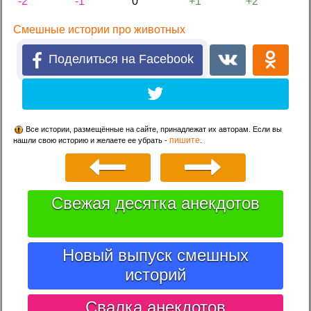
-2
-1
0
+1
+2
Смешные истории про животных
Поделиться на Facebook
Все истории, размещённые на сайте, принадлежат их авторам. Если вы
пишите
нашли свою историю и желаете ее убрать -
.
Свежая десятка анекдотов
Новый выпуск смешных
историй
Свалка анекдотов