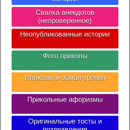
Свалка анекдотов
(непроверенное)
Неопубликованные истории
Фото приколы
Иллюзии и обман зрения
Прикольные афоризмы
Оригинальные тосты и
поздравления