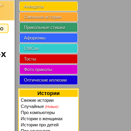
ия
Анекдоты
Смешные истории
ию
Прикольные стишки
Афоризмы
СМСки
-х
Тосты
Фото приколы
Оптические иллюзии
Истории
Свежие истории
Случайные
(Новые)
Про компьютеры
Истории о женщинах
Истории про детей
Про студентов