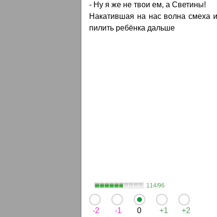
- Ну я же не твои ем, а Светины!
Накатившая на нас волна смеха и
пилить ребёнка дальше
114/96
-2
-1
0
+1
+2