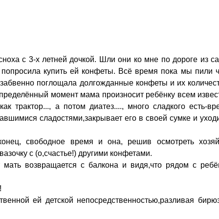
сноха с 3-х летней дочкой. Шли они ко мне по дороге из с
) попросила купить ей конфеты. Всё время пока мы пили 
забвенно поглощала долгожданные конфеты и их количес
 определённый момент мама произносит ребёнку всем изве
ак трактор..., а потом диатез...., много сладкого есть-вр
ставшимися сладостями,закрывает его в своей сумке и уход
конец, свободное время и она, решив осмотреть хозяй
вазочку с (о,счастье!) другими конфетами.
т мать возвращается с балкона и видя,что рядом с ребё
!
твенной ей детской непосредственностью,разливая бирюз