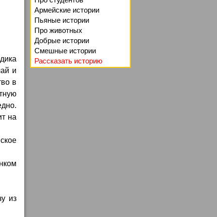
Армейские истории
Пьяные истории
Про животных
Добрые истории
Смешные истории
адика
Рассказать историю
чай и
тво в
стную
едно.
ит на
ское
нком
у из