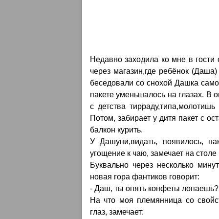
Недавно заходила ко мне в гости 
через магазин,где ребёнок (Даша
беседовали со снохой Дашка само
пакете уменьшалось на глазах. В
с детства тирраду,типа,молотишь к
Потом, забирает у дитя пакет с о
балкон курить.
У Дашуни,видать, появилось, на
угощение к чаю, замечает на столе 
Буквально через несколько мину
новая гора фантиков говорит:
- Даш, ты опять конфеты лопаешь?
На что моя племянница со свойс
глаз, замечает: