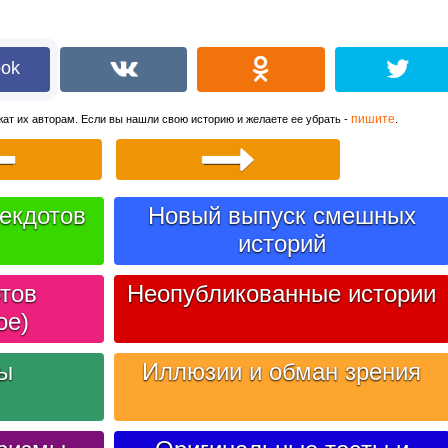
ook
пишите
ат их авторам. Если вы нашли свою историю и желаете ее убрать -
.
екдотов
Новый выпуск смешных
историй
тов
Неопубликованные истории
ое)
лы
Иллюзии и обман зрения