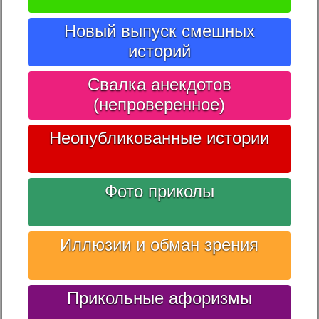
Новый выпуск смешных
историй
Свалка анекдотов
(непроверенное)
Неопубликованные истории
Фото приколы
Иллюзии и обман зрения
Прикольные афоризмы