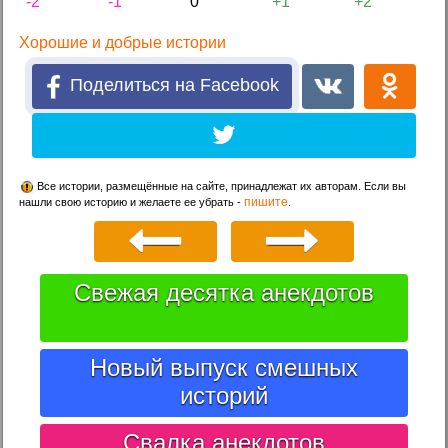
-2
-1
0
+1
+2
Хорошие и добрые истории
Поделиться на Facebook
Все истории, размещённые на сайте, принадлежат их авторам. Если вы
пишите
нашли свою историю и желаете ее убрать -
.
Свежая десятка анекдотов
Новый выпуск смешных
историй
Свалка анекдотов