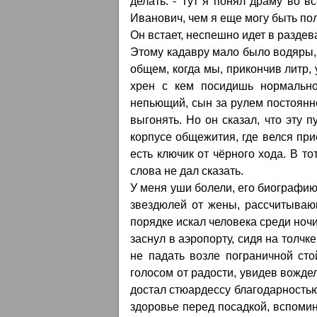
делать. - Тут я понял драму во вс
Иванович, чем я еще могу быть пол
Он встает, неспешно идет в разде
Этому кадавру мало было водяры
общем, когда мы, прикончив литр, 
xpен с кем посидишь нормально,
непьющий, сын за рулем постоянно
выгонять. Но он сказал, что эту
корпусе общежития, где велся прие
есть ключик от чёрного хода. В т
слова не дал сказать.
У меня уши болели, его биографию 
звездюлей от жены, рассчитываю
порядке искал человека среди ночи
заснул в аэропорту, сидя на толчк
не падать возле пограничной сто
голосом от радости, увидев вожде
достал стюардессу благодарность
здоровье перед посадкой, вспомин