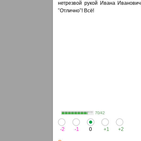
нетрезвой рукой Ивана Иванович
"Отлично"! Всё!
70/42
-2
-1
0
+1
+2