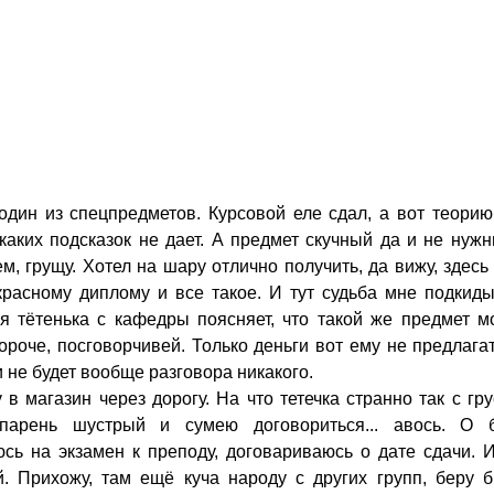
один из спецпредметов. Курсовой еле сдал, а вот теорию
каких подсказок не дает. А предмет скучный да и не нуж
, грущу. Хотел на шару отлично получить, да вижу, здесь
красному диплому и все такое. И тут судьба мне подкид
я тётенька с кафедры поясняет, что такой же предмет м
 короче, посговорчивей. Только деньги вот ему не предлага
и не будет вообще разговора никакого.
 в магазин через дорогу. На что тетечка странно так с гр
парень шустрый и сумею договориться... авось. О б
сь на экзамен к преподу, договариваюсь о дате сдачи. 
. Прихожу, там ещё куча народу с других групп, беру б