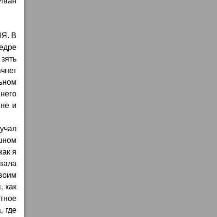
 Иван
Я. В
федре
зять
ачнет
льном
 него
мне и
лучал
шном
как я
ивала
своим
, как
стное
, где