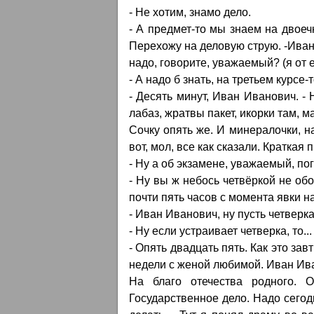
- Не хотим, знамо дело.
- А предмет-то мы знаем на двоеч
Перехожу на деловую струю. -Иван И
надо, говорите, уважаемый? (я от 
- А надо б знать, на третьем курсе-т
- Десять минут, Иван Иванович. - 
лабаз, жратвы пакет, икорки там, м
Сочку опять же. И минералочки, н
вот, мол, все как сказали. Краткая 
- Ну а об экзамене, уважаемый, пог
- Ну вы ж небось четвёркой не об
почти пять часов с момента явки на
- Иван Иванович, ну пусть четверка
- Ну если устраивает четверка, то..
- Опять двадцать пять. Как это зав
недели с женой любимой. Иван Ива
На благо отечества родного. О
Государственное дело. Надо сегодн