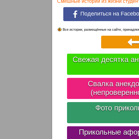
Смешные истории из жизни студен
Поделиться на Faceb
Все истории, размещённые на сайте, принадлеж
Свежая десятка ан
Свалка анекдо
(непроверенн
Фото прико
Прикольные афо