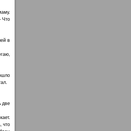
маму.
- Что
лей в
егаю,
рошло
тал.
ь две
ает.
, что