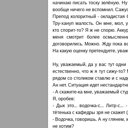
начинаю писать тоску зелёную. Ну
вообще ничего не вспомнил. Сажус
Препод колоритный - окладистая б
Тру-хануп малость. Он мне, мол, 
кто спорит-то? Я ж не спорю. Акк
меня смотрит более осмысленны
договорились. Можно. Жду пока все
На какую оценку претендуете, ува
Ну, уважаемый, да у вас тут одни
естественно, что ж я тут сижу-то?
рядом со столиком ставлю и с над
Ан нет. Ситуация идет нестандарт
- А скажите-ка мне, уважаемый студ
Я, оробев:
- Дык это... водочка-с... Литр-с
тётенька с кафедры зря не скажет (
- Водочка, говоришь. А ну глянем, 
не хотим?