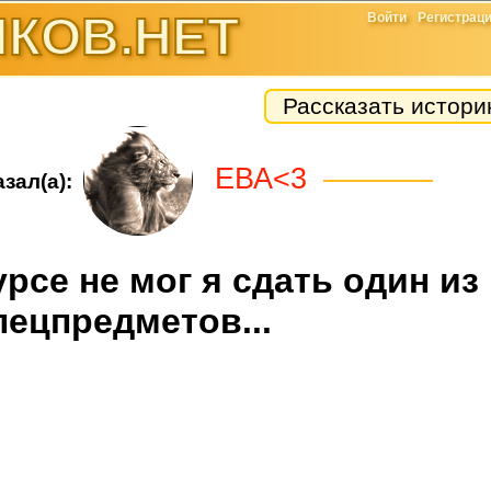
КОВ.НЕТ
Войти
Регистрац
Рассказать истор
ЕВА<3
зал(а):
рсе не мог я сдать один из
пецпредметов...