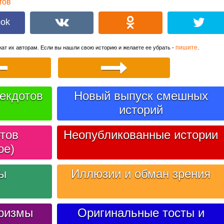
тов
ook
пишите
ат их авторам. Если вы нашли свою историю и желаете ее убрать -
.
екдотов
Новый выпуск смешных
историй
тов
Неопубликованные истории
ое)
лы
Иллюзии и обман зрения
ризмы
Оригинальные тосты и