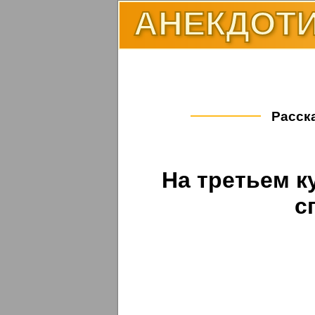
АНЕКДОТИ
Расска
На третьем ку
с