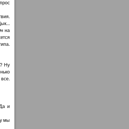
опрос
твия.
ык...
Он на
ется
типа.
к? Ну
енько
 все.
 Да и
ку мы