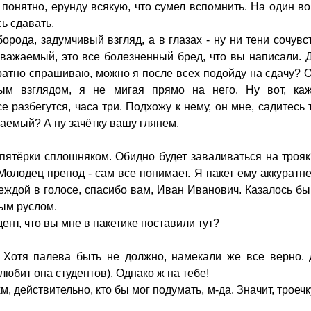
 понятно, ерунду всякую, что сумел вспомнить. На один в
ь сдавать.
орода, задумчивый взгляд, а в глазах - ну ни тени сочувс
уважаемый, это все болезненный бред, что вы написали. Д
уратно спрашиваю, можно я после всех подойду на сдачу? 
м взглядом, я не мигая прямо на него. Ну вот, каж
 разбегутся, часа три. Подхожу к нему, он мне, садитесь 
жаемый? А ну зачётку вашу глянем.
 пятёрки сплошняком. Обидно будет заваливаться на троя
 Молодец препод - сам все понимает. Я пакет ему аккуратн
еждой в голосе, спасибо вам, Иван Иванович. Казалось бы
ным руслом.
ент, что вы мне в пакетике поставили тут?
... - Хотя палева быть не должно, намекали же все верно.
любит она студентов). Однако ж на тебе!
хм, действительно, кто бы мог подумать, м-да. Значит, троеч