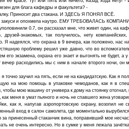
ей ее красе. Тут или пять или ничего, назад хода нету! -
езен для блага кафедры и факультета? -
валку. Приносит два стакана. И ЗДЕСЬ Я ПОНЯЛ ВСЁ.
, закуси и опохмела наутро. ЕМУ ТРЕБОВАЛАСЬ КОМПАНИ
уполовинили 0.7, он рассказал мне, что живет один, на ка
 друзей-знакомых, так получилось, нету компанейских, 
. Я надеялся, что охрана в 9 вечера, как положено, нас н
 пустяшную проблему решил уже давно, что во вспомогате
м его экзамена, охрана его знает и выгонять не будет, а у
от вечер расходились мы с ним в начале второго ночи, он 
я точно заучил на пять, если не на кандидатскую. Как я по
щую на мою помощь в упаковке чемоданов, как я в спе
, чтобы мою машину от универа к дому на стоянку отогнал, 
е, как меня в умат пьяного и ночь не спавшего жена уговар
йки, как я, напугав аэропортовскую охрану, возопил не 
ленный вход в салон самолета, где моментально вырубился
ю за принесенный стаканчик вина, поправивший мое несча
ать не очень интересно. Но в сумке у меня лежала зачётка