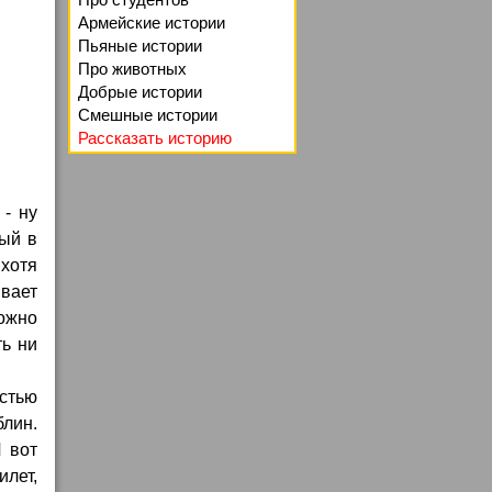
Армейские истории
Пьяные истории
Про животных
Добрые истории
Смешные истории
Рассказать историю
 - ну
ный в
 хотя
ывает
ожно
ть ни
устью
лин.
И вот
илет,