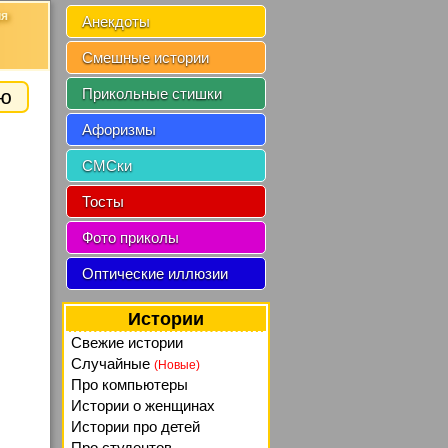
ия
Анекдоты
Смешные истории
ию
Прикольные стишки
Афоризмы
СМСки
Тосты
Фото приколы
Оптические иллюзии
Истории
Свежие истории
Случайные
(Новые)
Про компьютеры
Истории о женщинах
Истории про детей
Про студентов