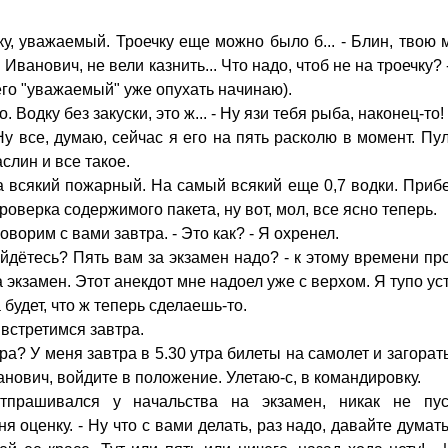
ку, уважаемый. Троечку еще можно было б... - Блин, твою 
ванович, не вели казнить... Что надо, чтоб не на троечку? 
его "уважаемый" уже опухать начинаю).
о. Водку без закуски, это ж... - Ну язи тебя рыба, наконец-то!
Ну все, думаю, сейчас я его на пять расколю в момент. Пу
аслин и все такое.
а всякий пожарный. На самый всякий еще 0,7 водки. Приб
проверка содержимого пакета, ну вот, мол, все ясно теперь.
оворим с вами завтра. - Это как? - Я оxpенел.
ойдётесь? Пять вам за экзамен надо? - к этому времени п
 экзамен. Этот анекдот мне надоел уже с верхом. Я тупо ус
 будет, что ж теперь сделаешь-то.
. встретимся завтра.
тра? У меня завтра в 5.30 утра билеты на самолет и загорат
нович, войдите в положение. Улетаю-с, в командировку.
тпрашивался у начальства на экзамен, никак не пуск
я оценку. - Ну что с вами делать, раз надо, давайте думать