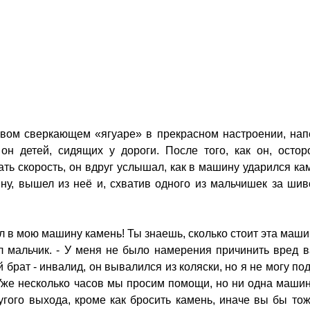
овом сверкающем «ягуаре» в прекрасном настроении, нап
он детей, сидящих у дороги. После того, как он, осто
ать скорость, он вдруг услышал, как в машину ударился ка
у, вышел из неё и, схватив одного из мальчишек за шив
л в мою машину камень! Ты знаешь, сколько стоит эта маши
ил мальчик. - У меня не было намерения причинить вред 
 брат - инвалид, он вывалился из коляски, но я не могу по
 Уже несколько часов мы просим помощи, но ни одна маши
угого выхода, кроме как бросить камень, иначе вы бы то