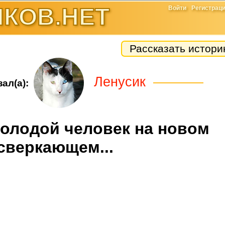
КОВ.НЕТ
Войти
Регистрац
Рассказать истор
Ленусик
ал(а):
молодой человек на новом
сверкающем...