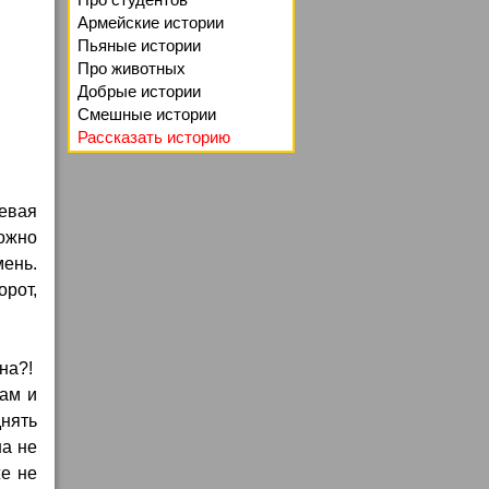
Армейские истории
Пьяные истории
Про животных
Добрые истории
Смешные истории
Рассказать историю
евая
рожно
мень.
орот,
на?!
вам и
днять
на не
же не