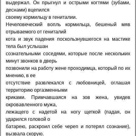
выдержал. Он прыгнул и острыми когтями (зубами,
деснами) вцепился
своему кормильцу в гениталии.
Нечеловеческий вопль кормильца, бешеный мяв
отрываемого от гениталий
кота и звук падения поскользнувшегося на мастике
тела был услышан
сознательными соседями, которые после нескольких
минут звонков в дверь
позвонили на работу жене проходимца, который по их
мнению, в ее
отсутствие развлекался с любовницей, оглашая
территорию оргазменными
криками. Примчавшаяся на зов жена, увидев
окровавленного мужа,
лежащего с надетой на ногу щеткой (падая, он
ударился головой о
батарею, раскроил себе череп и потерял сознание),
вызвала скорую.