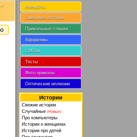
ия
Анекдоты
Смешные истории
ию
Прикольные стишки
Афоризмы
СМСки
Тосты
Фото приколы
Оптические иллюзии
Истории
Свежие истории
Случайные
(Новые)
Про компьютеры
Истории о женщинах
Истории про детей
Про студентов