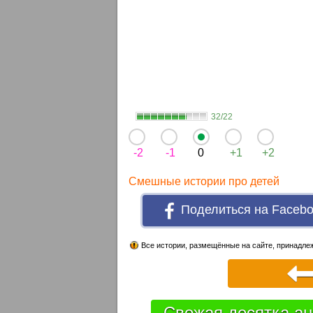
32/22
-2
-1
0
+1
+2
Смешные истории про детей
Поделиться на Faceb
Все истории, размещённые на сайте, принадлеж
Свежая десятка ан