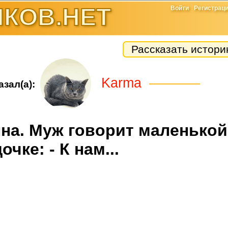
КОВ.НЕТ
Войти
Регистрац
Рассказать истор
Karma
зал(а):
на. Муж говорит маленькой
очке: - К нам...