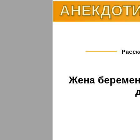
АНЕКДОТИ
Расска
Жена беремен
д