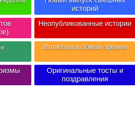
историй
тов
Неопубликованные истории
ое)
лы
Иллюзии и обман зрения
ризмы
Оригинальные тосты и
поздравления