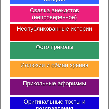
Свалка анекдотов
(непроверенное)
Неопубликованные истории
Фото приколы
Иллюзии и обман зрения
Прикольные афоризмы
Оригинальные тосты и
поздравления