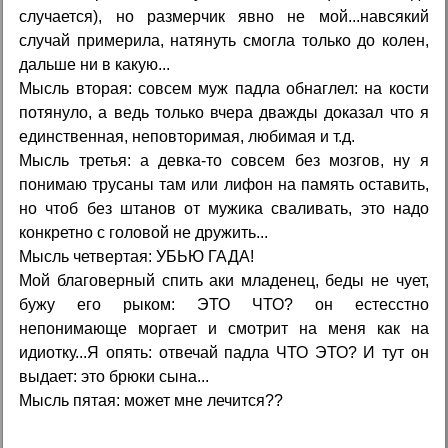
случается), но размерчик явно не мой...навсякий
случай примерила, натянуть смогла только до колен,
дальше ни в какую...
Мысль вторая: совсем муж падла обнаглел: на кости
потянуло, а ведь только вчера дважды доказал что я
единственная, неповторимая, любимая и т.д.
Мысль третья: а девка-то совсем без мозгов, ну я
понимаю трусаны там или лифон на память оставить,
но чтоб без штанов от мужика сваливать, это надо
конкретно с головой не дружить...
Мысль четвертая: УБЬЮ ГАДА!
Мой благоверный спить аки младенец, беды не чует,
бужу его рыком: ЭТО ЧТО? он естесстно
непонимающе моргает и смотрит на меня как на
идиотку...Я опять: отвечай падла ЧТО ЭТО? И тут он
выдает: это брюки сына...
Мысль пятая: может мне лечится??