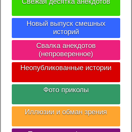
Свежая десятка анекдотов
Новый выпуск смешных
историй
Свалка анекдотов
(непроверенное)
Неопубликованные истории
Фото приколы
Иллюзии и обман зрения