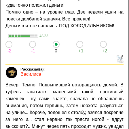
куда точно положил деньги!
Помню одно – на уровне глаз. Две недели ушли на
поиски долбаной заначки. Все проклял!
Деньги в итоге нашлись. ПОД ХОЛОДИЛЬНИКОМ!
48/33
-2
-1
0
+1
+2
Василиса
Вечер. Темно. Подвыпивший возвращаюсь домой. В
туфель закатился маленький такой, противный
камешек - ну, сами знаете, сначала не обращаешь
внимания, потом терпишь, затем неохота разуваться
на улице... Короче, подошел к столбу, взялся покрепче
за него и... стал нервно так трясти ногой - вдруг
выскочит?.. Минут через пять проходит мужик, увидел