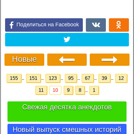
Поделиться на Facebook
Новые
155
..
151
..
123
..
95
..
67
..
39
..
12
11
10
9
8
..
1
Свежая десятка анекдотов
Новый выпуск смешных историй