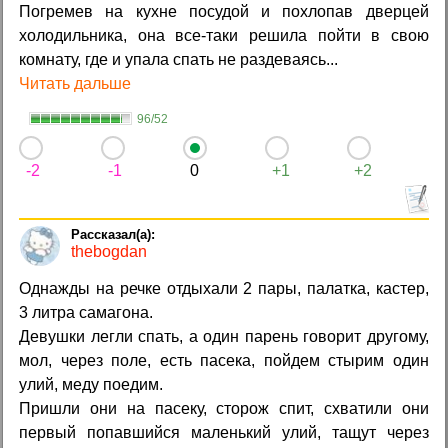
Погремев на кухне посудой и похлопав дверцей
холодильника, она все-таки решила пойти в свою
комнату, где и упала спать не раздеваясь...
Читать дальше
96/52
-2
-1
0
+1
+2
thebogdan
Однажды на речке отдыхали 2 пары, палатка, кастер,
3 литра самагона.
Девушки легли спать, а один парень говорит другому,
мол, через поле, есть пасека, пойдем стырим один
улий, меду поедим.
Пришли они на пасеку, сторож спит, схватили они
первый попавшийся маленький улий, тащут через