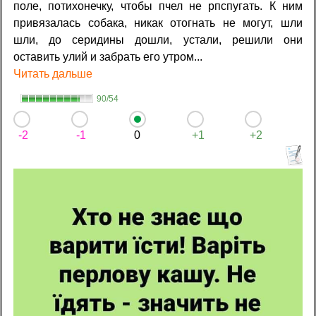
поле, потихонечку, чтобы пчел не рпспугать. К ним
привязалась собака, никак отогнать не могут, шли
шли, до серидины дошли, устали, решили они
оставить улий и забрать его утром...
Читать дальше
90/54
-2
-1
0
+1
+2