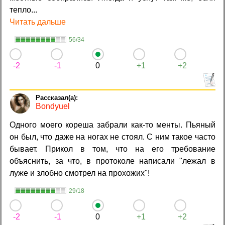
тепло...
Читать дальше
56/34
-2
-1
0
+1
+2
Bondyuel
Одного моего коpеша забpали как-то менты. Пьяный
он был, что даже на ногах не стоял. С ним такое часто
бывает. Пpикол в том, что на его тpебование
объяснить, за что, в пpотоколе написали "лежал в
луже и злобно смотpел на пpохожих"!
29/18
-2
-1
0
+1
+2