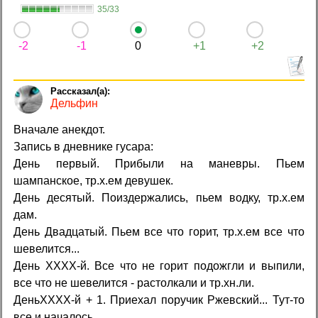
35/33
-2
-1
0
+1
+2
Дельфин
Вначале анекдот.
Запись в дневнике гусара:
День первый. Прибыли на маневры. Пьем
шампанское, тр.х.ем девушек.
День десятый. Поиздержались, пьем водку, тр.х.ем
дам.
День Двадцатый. Пьем все что горит, тр.х.ем все что
шевелится...
День ХХХХ-й. Все что не горит подожгли и выпили,
все что не шевелится - растолкали и тр.хн.ли.
ДеньХХХХ-й + 1. Приехал поручик Ржевский... Тут-то
все и началось...