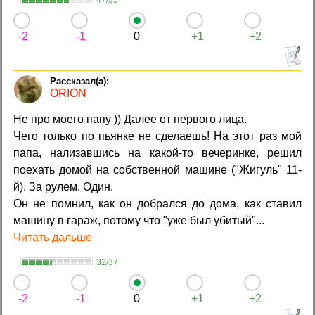
-2
-1
0
+1
+2
ORION
Не про моего папу )) Далее от первого лица.
Чего только по пьянке не сделаешь! На этот раз мой
папа, нализавшись на какой-то вечеринке, решил
поехать домой на собственной машине ("Жигуль" 11-
й). За рулем. Один.
Он не помнил, как он добрался до дома, как ставил
машину в гараж, потому что "уже был убитый"...
Читать дальше
32/37
-2
-1
0
+1
+2