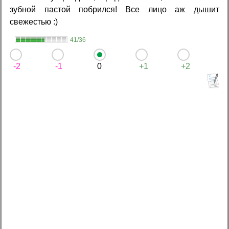
зубной пастой побрился! Все лицо аж дышит
свежестью :)
41/36
-2
-1
0
+1
+2