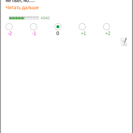
не пьет, но.....
Читать дальше
43/42
-2
-1
0
+1
+2