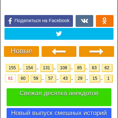
Поделиться на Facebook
Новые
155
..
154
..
131
..
108
..
85
..
63
62
61
60
59
..
57
..
43
..
29
..
15
..
1
Свежая десятка анекдотов
Новый выпуск смешных историй