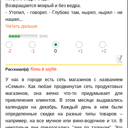
Возвращается мокрый и без ведра.
- Утопил, - говорит. - Глубоко там, нырял, нырял - не
нашел...
Читать дальше
32/41
-2
-1
0
+1
+2
Конь в шубе
У нас в городе есть сеть магазинов с названием
«Семья». Как любая продвинутая сеть продуктовых
магазинов, она вечно что-то придумывает для
привлечения клиентов. В этом месяце выдавались
календари на декабрь. Каждый день в нем были
определенные скидки на разные типы товаров –
например, на все мучное или вино-водочное и т.п. В
некоторые дни предлагались "дни по талонам". Это