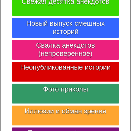
Свежая десятка анекдотов
Новый выпуск смешных
историй
Свалка анекдотов
(непроверенное)
Неопубликованные истории
Фото приколы
Иллюзии и обман зрения