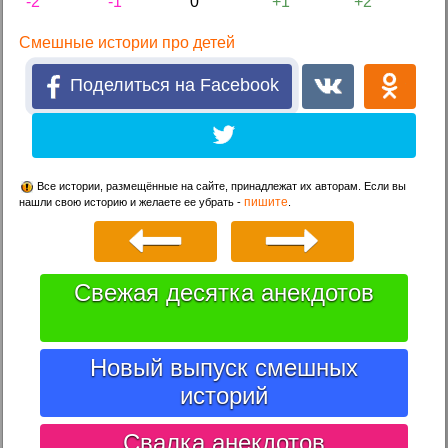
-2
-1
0
+1
+2
Смешные истории про детей
Поделиться на Facebook
Все истории, размещённые на сайте, принадлежат их авторам. Если вы
пишите
нашли свою историю и желаете ее убрать -
.
Свежая десятка анекдотов
Новый выпуск смешных
историй
Свалка анекдотов