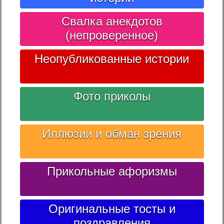
Свалка анекдотов
(непроверенное)
Неопубликованные истории
Фото приколы
Иллюзии и обман зрения
Прикольные афоризмы
Оригинальные тосты и
поздравления