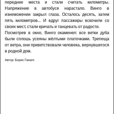
передние места и стали считать километры.
Напряжение в автобусе нарастало. Винго в
изнеможении закрыл глаза. Осталось десять, затем
пять километров... И вдруг пассажиры вскочили со
своих мест, стали кричать и танцевать от радости.
Посмотрев в окно, Винго окаменел: все ветки дуба
были сплошь усеяны жёлтыми платочками. Трепеща
от ветра, они приветствовали человека, вернувшегося
в родной дом.
Автор: Борис Ганаго