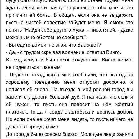
буду долго отсутствовать. Если ей станет трудно меня
ждать, если дети начнут спрашивать обо мне и это
причинит ей боль... В общем, если она не выдержит,
пусть с чистой совестью забудет меня. Я смогу это
понять "Найди себе другого мужа, - писал я ей. - Даже
можешь мне об этом не сообщать".
- Вы едите домой, не зная, что Вас ждёт?
- Да, - с трудом скрывая волнение, ответил Винго.
Взгляд девушки был полон сочувствия. Винго не мог
не поделиться главным:
- Неделю назад, когда мне сообщили, что благодаря
хорошему поведению меня отпустят досрочно, я
написал ей снова. На въезде в мой родной город вы
заметите у дороги большой дуб. Я написал, что если я
ей нужен, то пусть она повесит на нём жёлтый
платочек. Тогда я сойду с автобуса и вернусь домой.
Но если она не хочет меня видеть, то пусть ничего не
делает. Я проеду мимо.
До города было совсем близко. Молодые люди заняли