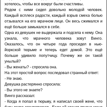
хотелось, чтобы все вокруг были счастливы.
Рядом с ними сидел довольно молодой человек.
Каждый всплеск радости, каждый взрыв смеха болью
отзывался на его мрачном лице. Он весь сжимался и
ещё больше замыкался в себе.
Одна из девушек не выдержала и подсела к нему. Она
узнала, что мрачного человека зовут Винго.
Оказалось, что он четыре года просидел в нью-
йоркской тюрьме и теперь едет домой. Это ещё
больше удивило попутчицу. Почему же он такой
унылый?
- Вы женаты? - спросила она.
На этот простой вопрос последовал странный ответ:
- Не знаю.
Девушка растерянно спросила:
- Вы этого не знаете?
Винго рассказал:
- Когда я попал в тюрьму, я написал своей жене, что