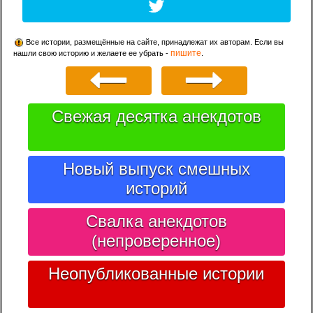
Все истории, размещённые на сайте, принадлежат их авторам. Если вы
пишите
нашли свою историю и желаете ее убрать -
.
Свежая десятка анекдотов
Новый выпуск смешных
историй
Свалка анекдотов
(непроверенное)
Неопубликованные истории