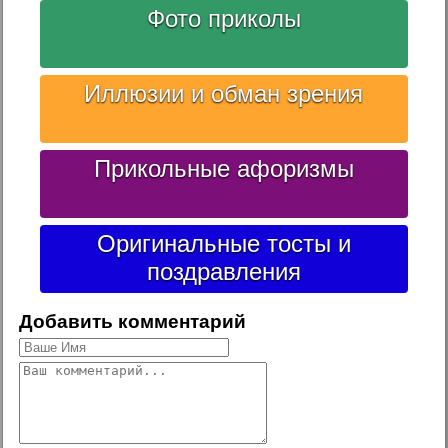
Фото приколы
Иллюзии и обман зрения
Прикольные афоризмы
Оригинальные тосты и
поздравления
Добавить комментарий