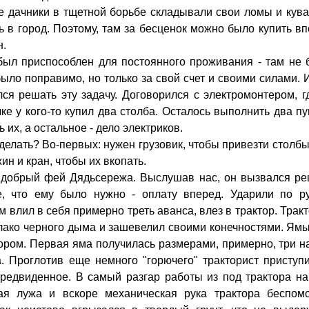
ие дачники в тщетной борьбе складывали свои ломы и кув
 в город. Поэтому, там за бесценок можно было купить в
н.
был приспособлен для постоянного проживания - там не 
было поправимо, но только за свой счет и своими силами. 
лся решать эту задачу. Договорился с электромонтером, г
ке у кого-то купил два столба. Осталось выполнить два пу
 их, а остальное - дело электриков.
 сделать? Во-первых: нужен грузовик, чтобы привезти столбы
н и кран, чтобы их вкопать.
ш добрый фей Дядьсережа. Выслушав нас, он вызвался ре
, что ему было нужно - оплату вперед. Ударили по ру
лил в себя примерно треть аванса, влез в трактор. Тракт
блако черного дыма и зашевелил своими конечностями. Ям
ором. Первая яма получилась размерами, примерно, три н
а. Проглотив еще немного "горючего" тракторист приступ
предвиденное. В самый разгар работы из под трактора н
тая лужа и вскоре механическая рука трактора беспом