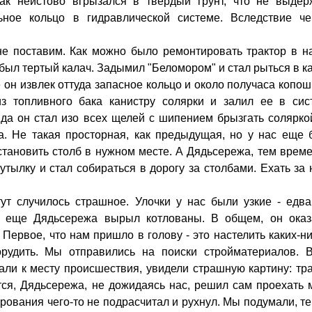
 так неистово вгрызался в твердый грунт, что не выдер
ьное кольцо в гидравлической системе. Вследствие че
не поставим. Как можно было ремонтировать трактор в 
ыл тертый калач. Задымил "Беломором" и стал рыться в к
 он извлек оттуда запасное кольцо и около получаса копо
з топливного бака канистру солярки и залил ее в сист
вда он стал изо всех щелей с шипением брызгать солярко
. Не такая просторная, как предыдущая, но у нас еще 
становить столб в нужном месте. А Дядьсережа, тем врем
тылку и стал собираться в дорогу за столбами. Ехать за
тут случилось страшное. Улочки у нас были узкие - едв
ут еще Дядьсережа вырыл котлованы. В общем, он оказ
ервое, что нам пришло в голову - это настелить каких-н
орудить. Мы отправились на поиски стройматериалов. В
али к месту происшествия, увидели страшную картину: тр
тся, Дядьсережа, не дожидаясь нас, решил сам проехать
рования чего-то не подрасчитал и рухнул. Мы подумали, т