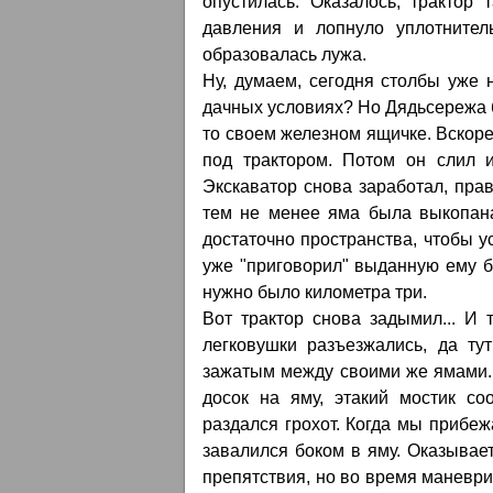
опустилась. Оказалось, трактор
давления и лопнуло уплотнител
образовалась лужа.
Ну, думаем, сегодня столбы уже 
дачных условиях? Но Дядьсережа б
то своем железном ящичке. Вскоре
под трактором. Потом он слил и
Экскаватор снова заработал, пра
тем не менее яма была выкопана
достаточно пространства, чтобы у
уже "приговорил" выданную ему бу
нужно было километра три.
Вот трактор снова задымил... И 
легковушки разъезжались, да т
зажатым между своими же ямами. П
досок на яму, этакий мостик со
раздался грохот. Когда мы прибеж
завалился боком в яму. Оказывае
препятствия, но во время маневри