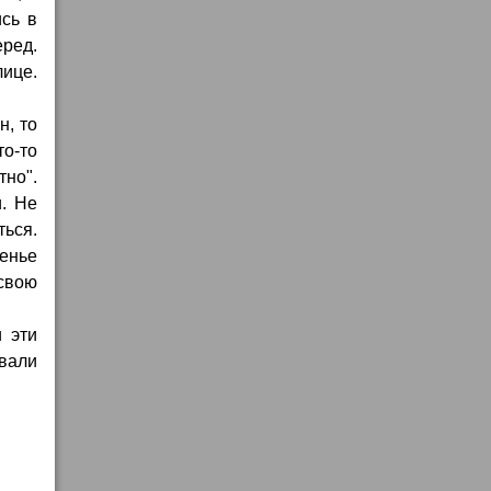
ись в
еред.
ице.
н, то
то-то
но".
и. Не
ться.
енье
 свою
 эти
вали