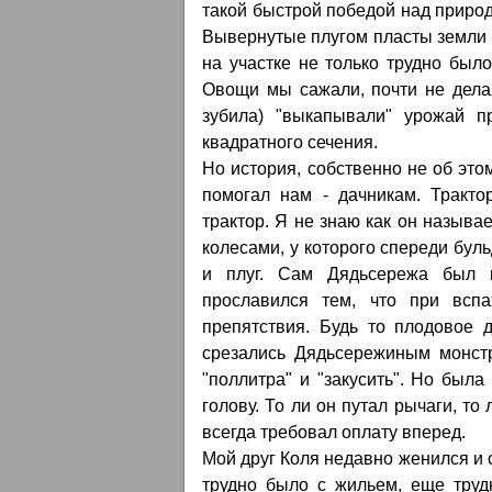
такой быстрой победой над природ
Вывернутые плугом пласты земли 
на участке не только трудно было
Овощи мы сажали, почти не делая
зубила) "выкапывали" урожай п
квадратного сечения.
Но история, собственно не об это
помогал нам - дачникам. Тракто
трактор. Я не знаю как он называ
колесами, у которого спереди буль
и плуг. Сам Дядьсережа был 
прославился тем, что при всп
препятствия. Будь то плодовое 
срезались Дядьсережиным монстр
"поллитра" и "закусить". Но была
голову. То ли он путал рычаги, то
всегда требовал оплату вперед.
Мой друг Коля недавно женился и 
трудно было с жильем, еще труд