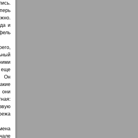
лись.
еперь
ожно.
гда и
фель
оего,
ьный
дними
у еще
. Он
акие
 они
ная:
езвую
ережа
емена
чале