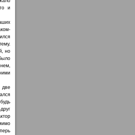
жало
го и
наших
аком-
шился
ему.
й, но
было
енем,
 ними
а две
ался
ибудь
друг
актор
 мимо
еперь