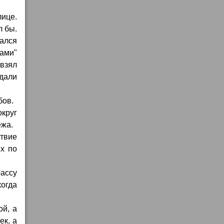
лице.
л бы.
ался
ами"
 взял
ждали
бов.
округ
ежа.
ствие
их по
ассу
когда
ой, а
ек, а