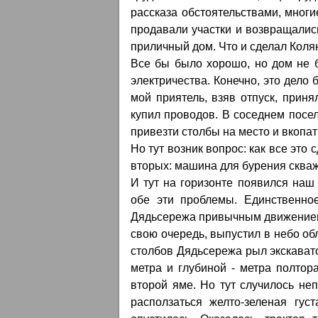
рассказа обстоятельствами, мног
продавали участки и возвращались
приличный дом. Что и сделал Коля
Все бы было хорошо, но дом не 
электричества. Конечно, это дело 
мой приятель, взяв отпуск, приня
купил проводов. В соседнем посел
привезти столбы на место и вкопать
Но тут возник вопрос: как все это
вторых: машина для бурения скважи
И тут на горизонте появился на
обе эти проблемы. Единственное
Дядьсережа привычным движением в
свою очередь, выпустил в небо о
столбов Дядьсережа рыл экскават
метра и глубиной - метра полтор
второй яме. Но тут случилось не
расползаться желто-зеленая гус