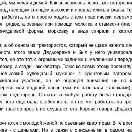
ой, мы уехали домой. Как выяснилось позже, мы поторопи
под палящим солнцем высохли и превратились в скалы. Т
 работать, но и просто ходить стало практически невозм
 грядок, а осенью при помощи молотка и стамески (ино
ричудливой формы: морковку в виде спирали и карто
м, а об одном из трактористов, который не щадя живота св
риста этого звали Дядьсережа и был у него универсал
ется, но это тот, с огромными задними и маленькими пере
дозер, а сзади - экскаватор. Плюс ко всему этому арсенал
невысокий худощавый мужичок с бронзовым загаром
ахивании участков, он не обращал внимания ни на к
дерево или водяной насос (мы их называли колонками),
ом под корень. Оплата за любую работу была стандарт
 у него еще одна особенность: он не мог работать на тр
 ли трактор просто не слушался его. Короче говоря, Дядьс
скитался с молодой женой по съемным квартирам. В те вр
нее - с деньгами. Но в связи с описанными в самом на