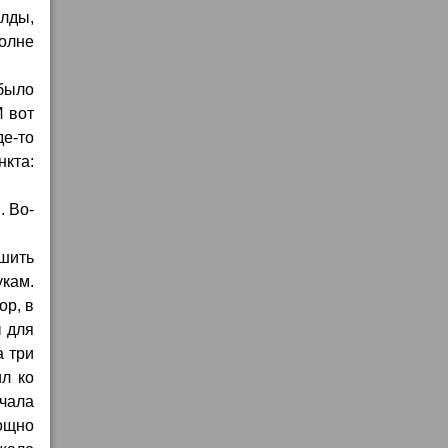
алды,
полне
было
И вот
де-то
нкта:
. Во-
шить
кам.
ор, в
ы для
а три
ил ко
ачала
ощно