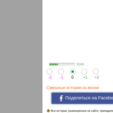
33/48
-2
-1
0
+1
+2
Смешные истории из жизни
Поделиться на Faceb
Все истории, размещённые на сайте, принадлеж