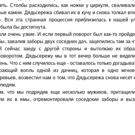
еть. Столбы расходились, как ножки у циркуля, сваливал
ные камни. Дядьсережа сбивал их в кучу и снова толкал вп
 Вся эта странная процессия приблизилась к нашей ул
 была бы достигнута.
ыли очень узкие. И если первый поворот был как-то пройде
ы, завалив заборы двух соседних дач, зацепились там за ч
Я сейчас заеду с другой стороны и вытолкаю их обрат
поворотом. Дядьсережу мы в тот вечер больше не видел
нь. Что с ним случилось еще - оставалось только догадыва
рающий вопль одной из дачниц, которая в одно мгнов
евьев, возвестил нам о том, что Дядьсережа снова несет
 людям.
ем, что мы подрядив еще несколько мужиков, притащили
ли их в ямы, отремонтировали соседские заборы и выз