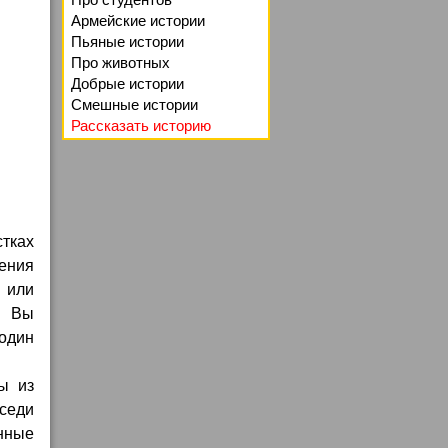
Армейские истории
Пьяные истории
Про животных
Добрые истории
Смешные истории
Рассказать историю
стках
сения
е или
. Вы
 один
ы из
оседи
енные