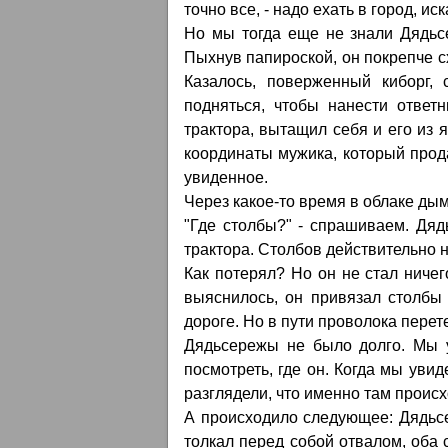
точно все, - надо ехать в город, иска
Но мы тогда еще не знали Дядьсе
Пыхнув папироской, он покрепче сх
Казалось, поверженный киборг,
подняться, чтобы нанести ответ
трактора, вытащил себя и его из 
координаты мужика, который прод
увиденное.
Через какое-то время в облаке дым
"Где столбы?" - спрашиваем. Дяд
трактора. Столбов действительно 
Как потерял? Но он не стал ничег
выяснилось, он привязал столбы 
дороге. Но в пути проволока перете
Дядьсережы не было долго. Мы у
посмотреть, где он. Когда мы увид
разглядели, что именно там происхо
А происходило следующее: Дядьсе
толкал перед собой отвалом, оба 