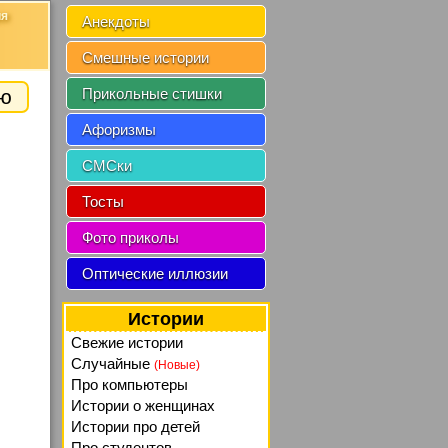
ия
Анекдоты
Смешные истории
ию
Прикольные стишки
Афоризмы
СМСки
Тосты
Фото приколы
Оптические иллюзии
Истории
Свежие истории
Случайные
(Новые)
Про компьютеры
Истории о женщинах
Истории про детей
Про студентов