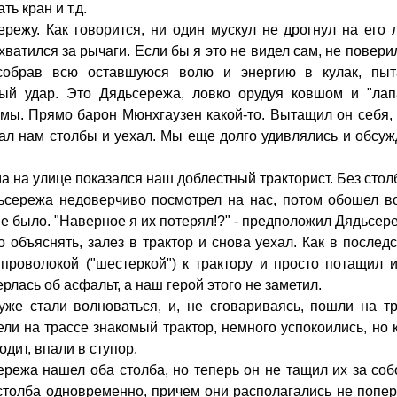
ть кран и т.д.
режу. Как говорится, ни один мускул не дрогнул на его 
ватился за рычаги. Если бы я это не видел сам, не повери
 собрав всю оставшуюся волю и энергию в кулак, пыт
ный удар. Это Дядьсережа, ловко орудуя ковшом и "лап
ямы. Прямо барон Мюнхгаузен какой-то. Вытащил он себя,
ал нам столбы и уехал. Мы еще долго удивлялись и обсу
а на улице показался наш доблестный тракторист. Без стол
ьсережа недоверчиво посмотрел на нас, потом обошел в
не было. "Наверное я их потерял!?" - предположил Дядьсер
о объяснять, залез в трактор и снова уехал. Как в послед
проволокой ("шестеркой") к трактору и просто потащил 
рлась об асфальт, а наш герой этого не заметил.
же стали волноваться, и, не сговариваясь, пошли на тр
ели на трассе знакомый трактор, немного успокоились, но 
дит, впали в ступор.
режа нашел оба столба, но теперь он не тащил их за соб
столба одновременно, причем они располагались не попер