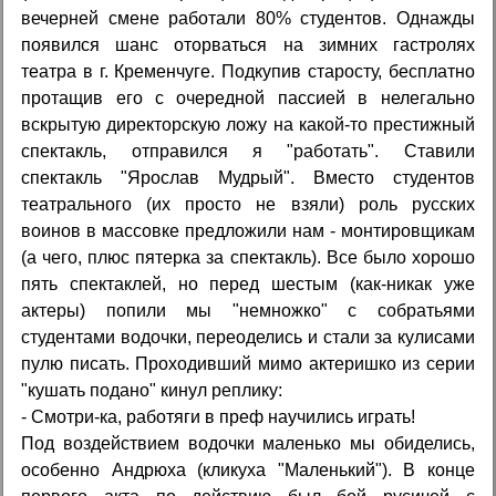
вечерней смене работали 80% студентов. Однажды
появился шанс оторваться на зимних гастролях
театра в г. Кременчуге. Подкупив старосту, бесплатно
протащив его с очередной пассией в нелегально
вскрытую директорскую ложу на какой-то престижный
спектакль, отправился я "работать". Ставили
спектакль "Ярослав Мудрый". Вместо студентов
театрального (их просто не взяли) роль русских
воинов в массовке предложили нам - монтировщикам
(а чего, плюс пятерка за спектакль). Все было хорошо
пять спектаклей, но перед шестым (как-никак уже
актеры) попили мы "немножко" с собратьями
студентами водочки, переоделись и стали за кулисами
пулю писать. Проходивший мимо актеришко из серии
"кушать подано" кинул реплику:
- Смотри-ка, работяги в преф научились играть!
Под воздействием водочки маленько мы обиделись,
особенно Андрюха (кликуха "Маленький"). В конце