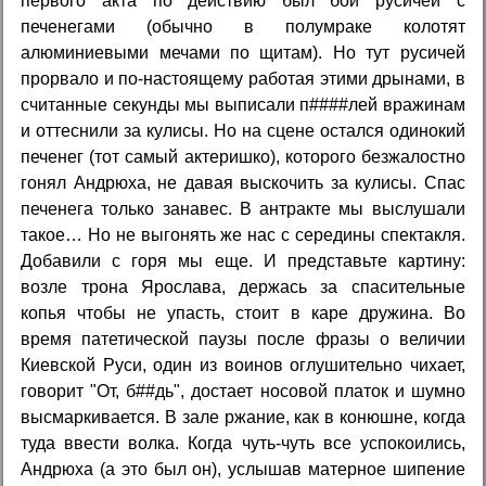
первого акта по действию был бой русичей с
печенегами (обычно в полумраке колотят
алюминиевыми мечами по щитам). Но тут русичей
прорвало и по-настоящему работая этими дрынами, в
считанные секунды мы выписали п####лей вражинам
и оттеснили за кулисы. Но на сцене остался одинокий
печенег (тот самый актеришко), которого безжалостно
гонял Андрюха, не давая выскочить за кулисы. Спас
печенега только занавес. В антракте мы выслушали
такое… Но не выгонять же нас с середины спектакля.
Добавили с горя мы еще. И представьте картину:
возле трона Ярослава, держась за спасительные
копья чтобы не упасть, стоит в каре дружина. Во
время патетической паузы после фразы о величии
Киевской Руси, один из воинов оглушительно чихает,
говорит "От, б##дь", достает носовой платок и шумно
высмаркивается. В зале ржание, как в конюшне, когда
туда ввести волка. Когда чуть-чуть все успокоились,
Андрюха (а это был он), услышав матерное шипение