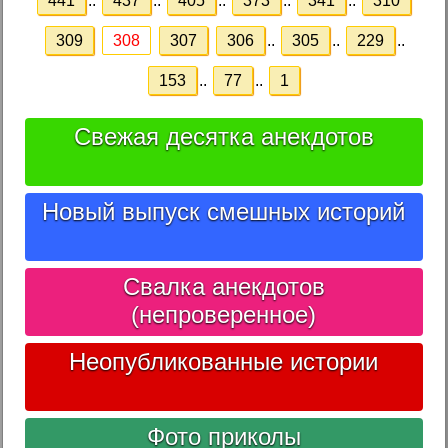
441
..
437
..
405
..
373
..
341
..
310
309
308
307
306
..
305
..
229
..
153
..
77
..
1
Свежая десятка анекдотов
Новый выпуск смешных историй
Свалка анекдотов
(непроверенное)
Неопубликованные истории
Фото приколы