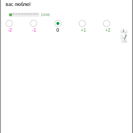
вас люблю!
10/46
-2
-1
0
+1
+2
1