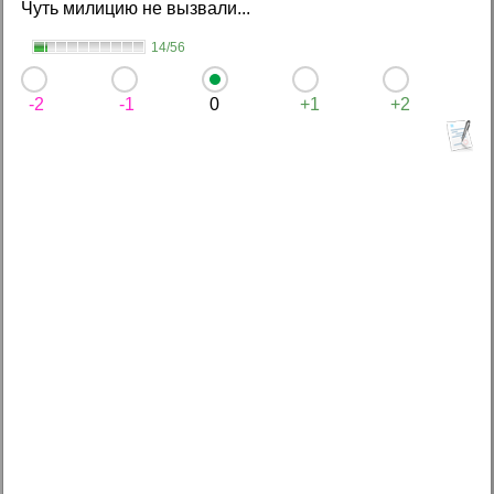
Чуть милицию не вызвали...
14/56
-2
-1
0
+1
+2