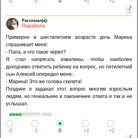
-2
-1
0
+1
+2
Парабола
Примерно в шестилетнем возрасте дочь Марина
спрашивает меня:
- Папа, а что такое череп?
Я стал напрягать извилины, чтобы наиболее
доходчиво ответить ребенку на вопрос, но пятилетний
сын Алексей опередил меня:
- Марина! Это же голова скелета!
Позднее я задавал этот вопрос многим взрослым
людям, но гениальнее и лаконичнее ответа я так и не
услышал.
25/32
-2
-1
0
+1
+2