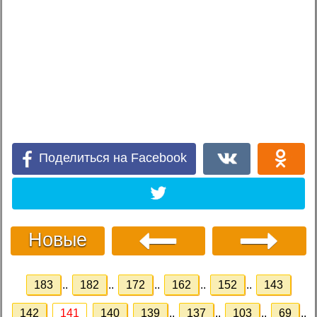
Поделиться на Facebook
Новые
183
..
182
..
172
..
162
..
152
..
143
142
141
140
139
..
137
..
103
..
69
..