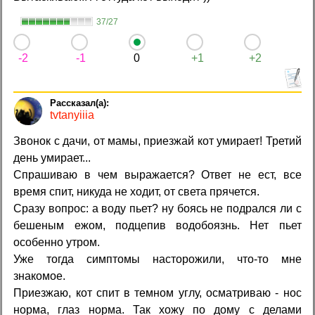
37/27
-2
-1
0
+1
+2
tvtanyiiia
Звонок с дачи, от мамы, приезжай кот умирает! Третий
день умирает...
Спрашиваю в чем выражается? Ответ не ест, все
время спит, никуда не ходит, от света прячется.
Сразу вопрос: а воду пьет? ну боясь не подрался ли с
бешеным ежом, подцепив водобоязнь. Нет пьет
особенно утром.
Уже тогда симптомы насторожили, что-то мне
знакомое.
Приезжаю, кот спит в темном углу, осматриваю - нос
норма, глаз норма. Так хожу по дому с делами