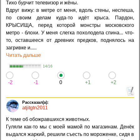
Тихо бурчит телевизор и жёны.
Вдруг вижу: в метре от меня, вдоль стены, неспеша,
по своим делам куда-то идёт крыса. Пардон,
КРЫСИЩА, перед которой монстры московского
метро - блохи. У меня слегка похолодела спина... что-
то, оставшееся от древних предков, поднялось на
загривке и.....
Читать дальше
14/16
-2
-1
0
+1
+2
atjitgtn2011
К теме об обожравшихся животных.
Гуляли как-то мы с моей мамой по магазинам. Денёк
выдался жаркий, решили съесть по мороженке, сидя в