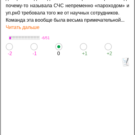
почему-то называла СЧС непременно «пароходом» и
уп.pн0 требовала того же от научных сотрудников.
Команда эта вообще была весьма примечательной...
Читать дальше
-6/51
-2
-1
0
+1
+2