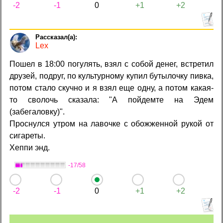
-2
-1
0
+1
+2
Lex
Пошел в 18:00 погулять, взял с собой денег, встретил
друзей, подруг, по культурному купил бутылочку пивка,
потом стало скучно и я взял еще одну, а потом какая-
то сволочь сказала: "А пойдемте на Эдем
(забегаловку)".
Проснулся утром на лавочке с обожженной рукой от
сигареты.
Хеппи энд.
-17/58
-2
-1
0
+1
+2