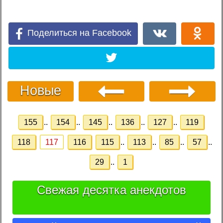
Поделиться на Facebook
Новые
155
..
154
..
145
..
136
..
127
..
119
118
117
116
115
..
113
..
85
..
57
..
29
..
1
Свежая десятка анекдотов