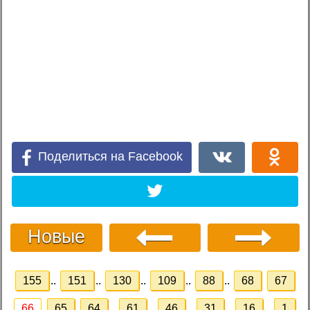
Поделиться на Facebook
Новые
155
..
151
..
130
..
109
..
88
..
68
67
66
65
64
..
61
..
46
..
31
..
16
..
1