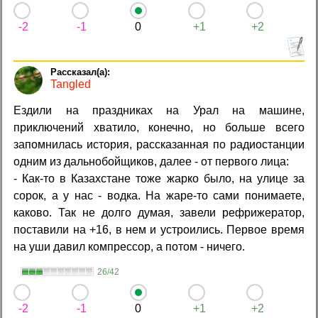
-2
-1
0
+1
+2
Tangled
Ездили на праздниках на Урал на машине,
приключений хватило, конечно, но больше всего
запомнилась история, рассказанная по радиостанции
одним из дальнобойщиков, далее - от первого лица:
- Как-то в Казахстане тоже жарко было, на улице за
сорок, а у нас - водка. На жаре-то сами понимаете,
каково. Так не долго думая, завели рефрижератор,
поставили на +16, в нем и устроились. Первое время
на уши давил компрессор, а потом - ничего.
26/42
-2
-1
0
+1
+2