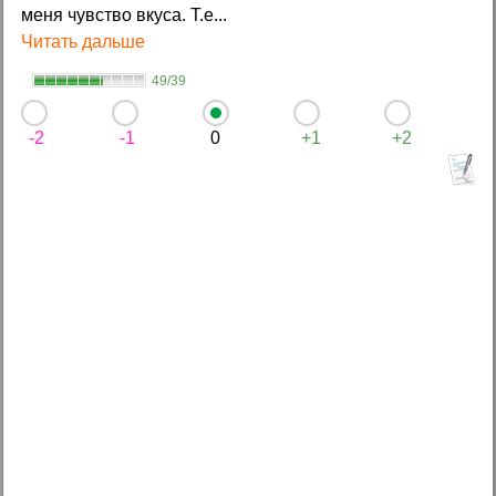
меня чувство вкуса. Т.е...
Читать дальше
49/39
-2
-1
0
+1
+2