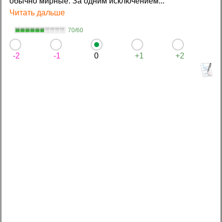
обычно мирные. За одним исключением...
Читать дальше
70/60
-2
-1
0
+1
+2