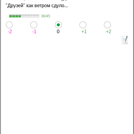
"Друзей" как ветром сдуло...
36/45
-2
-1
0
+1
+2