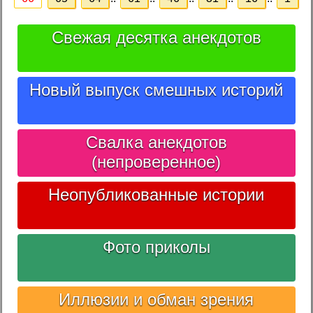
Свежая десятка анекдотов
Новый выпуск смешных историй
Свалка анекдотов
(непроверенное)
Неопубликованные истории
Фото приколы
Иллюзии и обман зрения