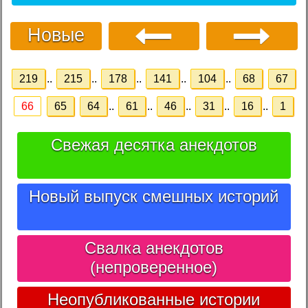
Новые
219
..
215
..
178
..
141
..
104
..
68
67
66
65
64
..
61
..
46
..
31
..
16
..
1
Свежая десятка анекдотов
Новый выпуск смешных историй
Свалка анекдотов
(непроверенное)
Неопубликованные истории