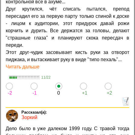
контрольной все в ахyме...
Друг крутился, чёт списать пытался, препод
пересадил его за первую парту только спиной к доске
- лицом к аудитории, этот придурок давай рожи
корчить и дурить. Все держатся за головы, делают
"страшные глаза" и планируют скока пересдач в
переди.
Этот друг-чудик засовывает кисть руки за отворот
пиджака, и вытаскивает руку в виде "типо пехаль"...
Читать дальше
11/22
-2
-1
0
+1
+2
Зоркий
Дело было в уже далеком 1999 году. С травой тогда