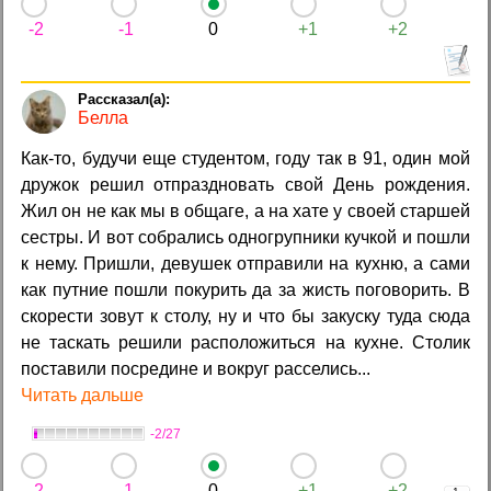
-2
-1
0
+1
+2
Белла
Как-то, будучи еще студентом, году так в 91, один мой
дружок решил отпраздновать свой День рождения.
Жил он не как мы в общаге, а на хате у своей старшей
сестры. И вот собрались одногрупники кучкой и пошли
к нему. Пришли, девушек отправили на кухню, а сами
как путние пошли покурить да за жисть поговорить. В
скорести зовут к столу, ну и что бы закуску туда сюда
не таскать решили расположиться на кухне. Столик
поставили посредине и вокруг расселись...
Читать дальше
-2/27
-2
-1
0
+1
+2