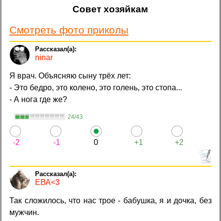
Совет хозяйкам
Смотреть фото приколы
ninar
Я врач. Объясняю сыну трёх лет:
- Это бедро, это колено, это голень, это стопа...
- А нога где же?
24/43
-2
-1
0
+1
+2
ЕВА<3
Так сложилось, что нас трое - бабушка, я и дочка, без
мужчин.