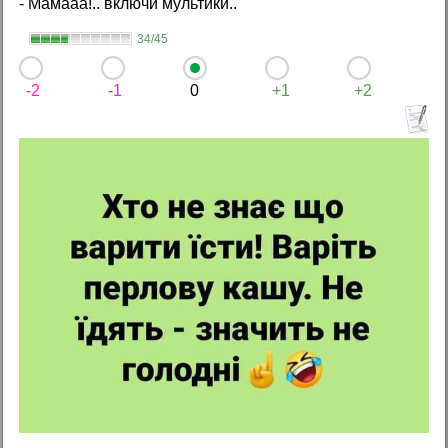
- Мамааа!.. включи мультики..
34/45
-2
-1
0
+1
+2