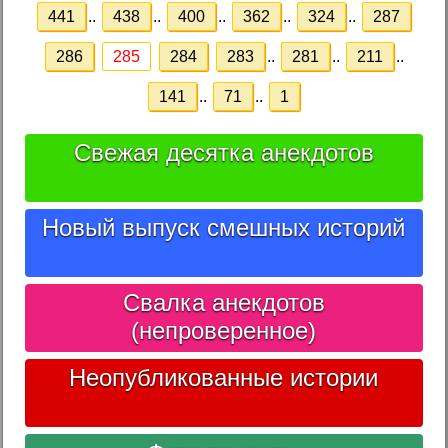
441
..
438
..
400
..
362
..
324
..
287
286
285
284
283
..
281
..
211
..
141
..
71
..
1
Свежая десятка анекдотов
Новый выпуск смешных историй
Свалка анекдотов
(непроверенное)
Неопубликованные истории