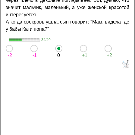
через плечо в декольте поглядывает. Вот, думаю, что
значит мальчик, маленький, а уже женской красотой
интересуется.
А когда свекровь ушла, сын говорит: "Мам, видела где
у бабы Кати попа?"
34/40
-2
-1
0
+1
+2