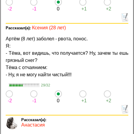
-2
-1
0
+1
+2
Ксения (28 лет)
Артём (8 лет) заболел - рвота, понос.
Я:
- Тёма, вот видишь, что получается? Ну, зачем ты ешь
грязный снег?
Тёма с отчаянием:
- Ну, я не могу найти чистый!!!
29/32
-2
-1
0
+1
+2
Анастасия