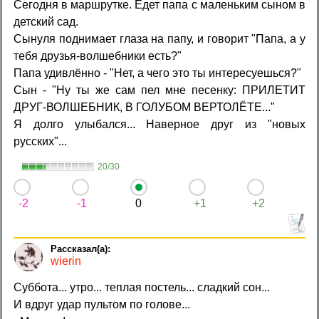
Сегодня в маршрутке. Едет папа с маленьким сыном в
детский сад.
Сынуля поднимает глаза на папу, и говорит "Папа, а у
тебя друзья-волшебники есть?"
Папа удивлённо - "Нет, а чего это ты интересуешься?"
Сын - "Ну ты же сам пел мне песенку: ПРИЛЕТИТ
ДРУГ-ВОЛШЕБНИК, В ГОЛУБОМ ВЕРТОЛЁТЕ..."
Я долго улыбался... Наверное друг из "новых
русских"...
20/30
-2
-1
0
+1
+2
wierin
Суббота... утро... теплая постель... сладкий сон...
И вдруг удар пультом по голове...