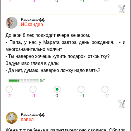
-2
-1
0
+1
+2
ИСкандер
Дочери 8 лет, подходит вчера вечером.
- Папа, у нас у Марата завтра день рождения... - и
многозначительно молчит.
- Ты наверно хочешь купить подарок, открытку?
Задумчиво глядя в даль:
- Да нет, думаю, наверно ложку надо взять?
5/7
-2
-1
0
+1
+2
павел
Жена тут ребенка в парикмахерскую сводила. Обрили