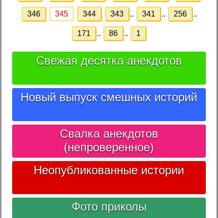
346
345
344
343
..
341
..
256
..
171
..
86
..
1
Свежая десятка анекдотов
Новый выпуск смешных историй
Свалка анекдотов
(непроверенное)
Неопубликованные истории
Фото приколы