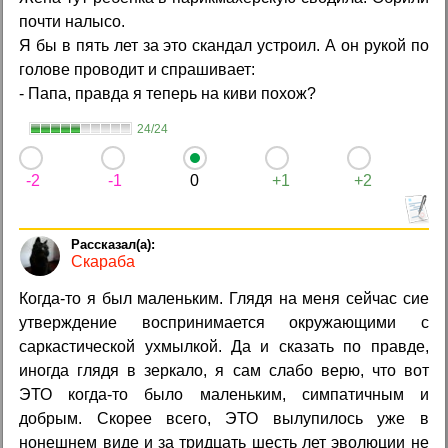
почти налысо.
Я бы в пять лет за это скандал устроил. А он рукой по
голове проводит и спрашивает:
- Папа, правда я теперь на киви похож?
24/24
-2
-1
0
+1
+2
Скараба
Когда-то я был маленьким. Глядя на меня сейчас сие
утверждение воспринимается окружающими с
саркастической ухмылкой. Да и сказать по правде,
иногда глядя в зеркало, я сам слабо верю, что вот
ЭТО когда-то было маленьким, симпатичным и
добрым. Скорее всего, ЭТО вылупилось уже в
нонешнем виде и за тридцать шесть лет эволюции не