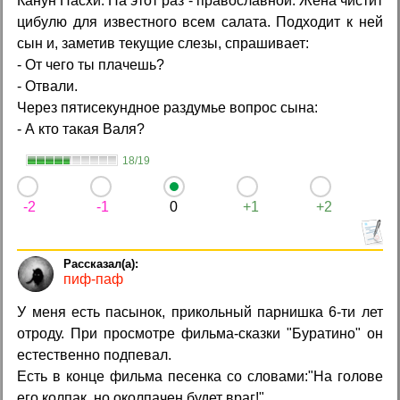
Канун Пасхи. На этот раз - православной. Жена чистит
цибулю для известного всем салата. Подходит к ней
сын и, заметив текущие слезы, спрашивает:
- От чего ты плачешь?
- Отвали.
Через пятисекундное раздумье вопрос сына:
- А кто такая Валя?
18/19
-2
-1
0
+1
+2
пиф-паф
У меня есть пасынок, прикольный парнишка 6-ти лет
отроду. При просмотре фильма-сказки "Буратино" он
естественно подпевал.
Есть в конце фильма песенка со словами:"На голове
его колпак, но околпачен будет враг!".