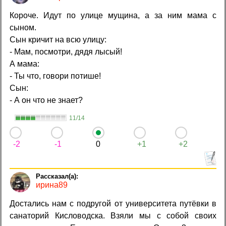
Короче. Идут по улице мущина, а за ним мама с
сыном.
Сын кричит на всю улицу:
- Мам, посмотри, дядя лысый!
А мама:
- Ты что, говори потише!
Сын:
- А он что не знает?
11/14
-2
-1
0
+1
+2
ирина89
Достались нам с подругой от университета путёвки в
санаторий Кисловодска. Взяли мы с собой своих