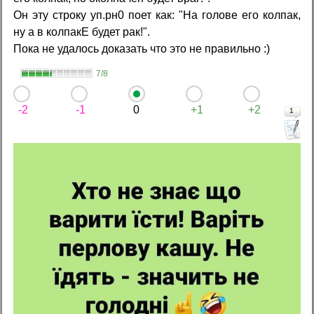
Он эту строку уп.pн0 поет как: "На голове его колпак,
ну а в колпакЕ будет рак!".
Пока не удалось доказать что это не правильно :)
7/8
-2
-1
0
+1
+2
1