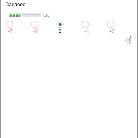
Занавес.
7/10
-2
-1
0
+1
+2