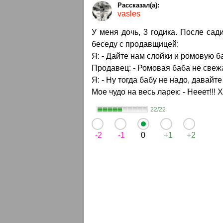
vasles
У меня дочь, 3 годика. После сад
беседу с продавщицей:
Я: - Дайте нам слойки и ромовую ба
Продавец: - Ромовая баба не свеж
Я: - Ну тогда бабу не надо, давайте
Мое чудо на весь ларек: - Нееет!!!
22/22
-2
-1
0
+1
+2