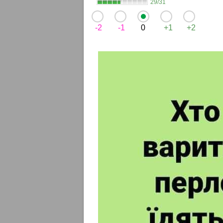
29/31
-2
-1
0
+1
+2