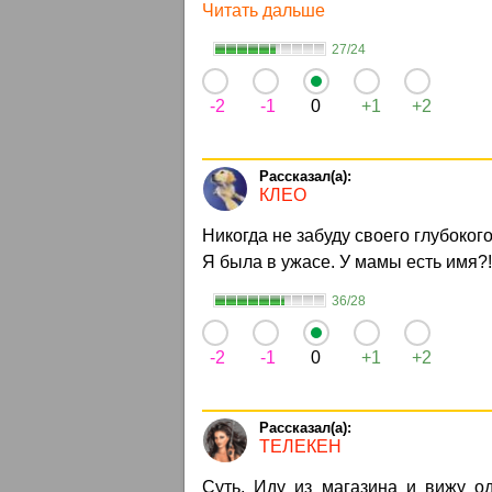
Читать дальше
27/24
-2
-1
0
+1
+2
КЛЕО
Никогда не забуду своего глубокого
Я была в ужасе. У мамы есть имя?! 
36/28
-2
-1
0
+1
+2
ТЕЛЕКЕН
Суть. Иду из магазина и вижу од