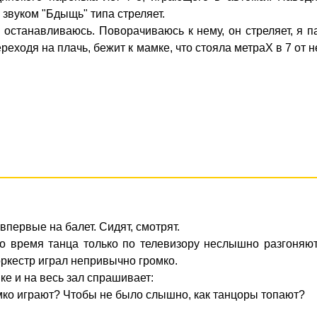
 звуком "Бдыщь" типа стреляет.
 останавливаюсь. Поворачиваюсь к нему, он стреляет, я 
реходя на плачь, бежит к мамке, что стояла метpaX в 7 от н
впервые на балет. Сидят, смотрят.
 во время танца только по телевизору неслышно разгоняю
оркестр играл непривычно громко.
е и на весь зал спрашивает:
омко играют? Чтобы не было слышно, как танцоры топают?