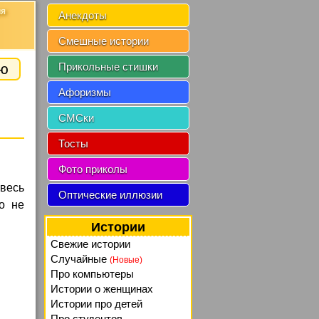
ия
Анекдоты
Смешные истории
ию
Прикольные стишки
Афоризмы
СМСки
Тосты
Фото приколы
 весь
Оптические иллюзии
го не
Истории
Свежие истории
Случайные
(Новые)
Про компьютеры
Истории о женщинах
Истории про детей
Про студентов