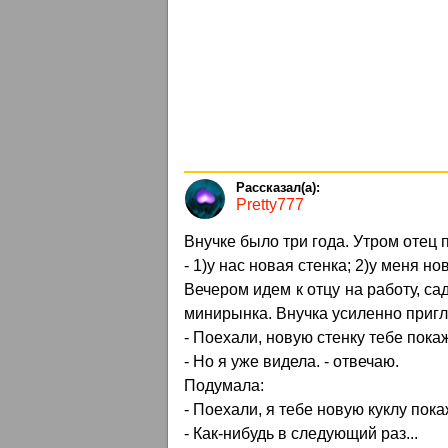
Pretty777
Внучке было три года. Утром отец п
- 1)у нас новая стенка; 2)у меня но
Вечером идем к отцу на работу, са
минирынка. Внучка усиленно пригл
- Поехали, новую стенку тебе пока
- Но я уже видела. - отвечаю.
Подумала:
- Поехали, я тебе новую куклу пока
- Как-нибудь в следующий раз...