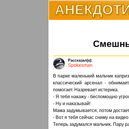
АНЕКДОТИ
Смешны
Spokesman
В парке маленький мальчик капризн
классический арсенал - обнимает
помогает. Назревает истерика.
- Я тебя накажу - беспомощно угро
- Ну и наказывай!
Мама задумывается, потом достает
- Вот я тебя сейчас сниму на видео
Теперь задумался мальчик. Пару р