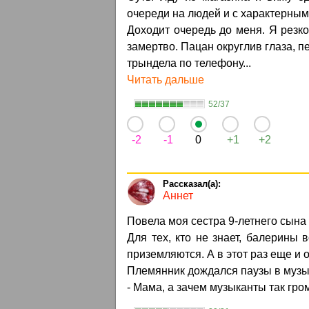
очереди на людей и с характерным
Доходит очередь до меня. Я резко
замертво. Пацан округлив глаза, пе
трындела по телефону...
Читать дальше
52/37
-2
-1
0
+1
+2
Аннет
Повела моя сестра 9-летнего сына 
Для тех, кто не знает, балерины
приземляются. А в этот раз еще и 
Племянник дождался паузы в музык
- Мама, а зачем музыканты так гр