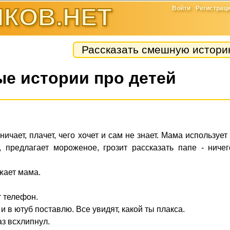
КОВ.НЕТ
Войти
Регистрац
Рассказать смешную истор
е истории про детей
ичает, плачет, чего хочет и сам не знает. Мама использует
, предлагает мороженое, грозит рассказать папе - ниче
жает мама.
 телефон.
 и в ютуб поставлю. Все увидят, какой ты плакса.
аз всхлипнул.