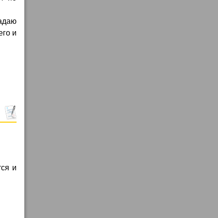
падаю
его и
тся и