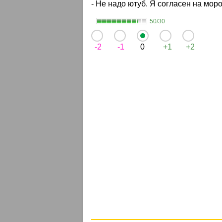
- Не надо ютуб. Я согласен на мор
50/30
-2
-1
0
+1
+2