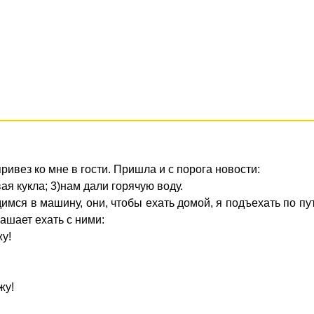
ривез ко мне в гости. Пришла и с порога новости:
вая кукла; 3)нам дали горячую воду.
димся в машину, они, чтобы ехать домой, я подъехать по пу
ашает ехать с ними:
жу!
жу!