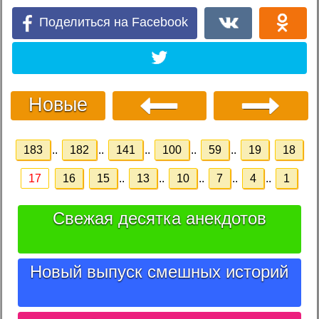
Поделиться на Facebook
Новые
183
..
182
..
141
..
100
..
59
..
19
18
17
16
15
..
13
..
10
..
7
..
4
..
1
Свежая десятка анекдотов
Новый выпуск смешных историй