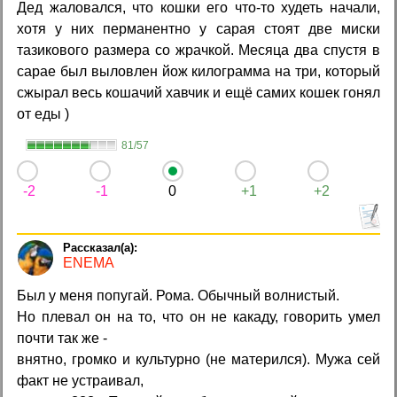
Дед жаловался, что кошки его что-то худеть начали,
хотя у них перманентно у сарая стоят две миски
тазикового размера со жрачкой. Месяца два спустя в
сарае был выловлен йож килограмма на три, который
сжырал весь кошачий хавчик и ещё самих кошек гонял
от еды )
81/57
-2
-1
0
+1
+2
ENEMA
Был у меня попугай. Рома. Обычный волнистый.
Но плевал он на то, что он не какаду, говорить умел
почти так же -
внятно, громко и культурно (не матерился). Мужа сей
факт не устраивал,