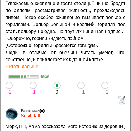
"Уважаемые киевляне и гости столицы" чинно бродят
по аллеям, рассматривая живность, прохлаждаясь
пивом. Некое особое оживление вызывает вольер с
гориллами. Вольер большой и крепкий, горилла под
стать вольеру, но одна. На прутьях циничная надпись -
"Обережно, горили кидають лайном"
(Осторожно, гориллы бросаются говн@м).
Люди, в отличие от обезьян читать умеют, что,
собственно, и привлекает их к данной клетке...
Читать дальше
48/38
-2
-1
0
+1
+2
Sesil_laff
Мерк, ПП, мама рассказала мега-историю из деревни )