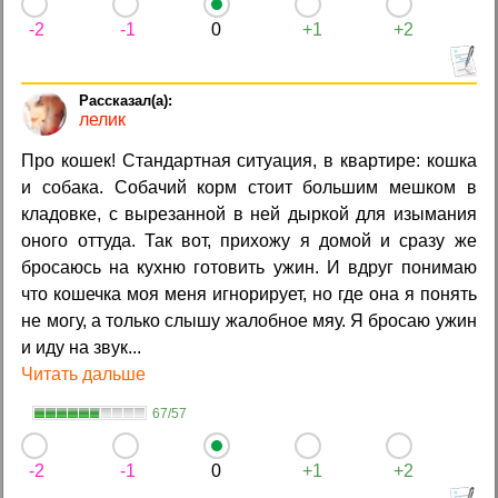
-2
-1
0
+1
+2
лелик
Про кошек! Стандартная ситуация, в квартире: кошка
и собака. Собачий корм стоит большим мешком в
кладовке, с вырезанной в ней дыркой для изымания
оного оттуда. Так вот, прихожу я домой и сразу же
бросаюсь на кухню готовить ужин. И вдруг понимаю
что кошечка моя меня игнорирует, но где она я понять
не могу, а только слышу жалобное мяу. Я бросаю ужин
и иду на звук...
Читать дальше
67/57
-2
-1
0
+1
+2