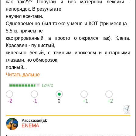
как так??? Попугай и без матерной лексики -
непорядок. В результате
научил все-таки.
Одновременно был также у меня и КОТ (три месяца -
5,5 кг, причем не
кастрированный, а просто отожрался так). Клепа.
Красавец - пушистый,
кипельно белый, с темным ирокезом и янтарными
глазами, но обморозок
полный...
Читать дальше
124/72
-2
-1
0
+1
+2
ENEMA