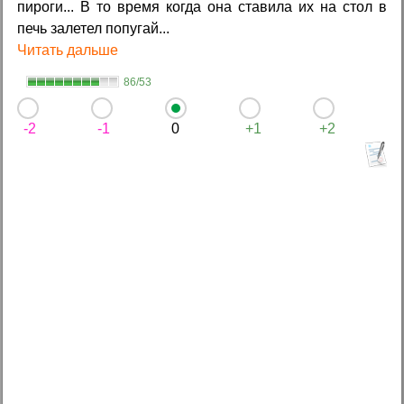
пироги... В то время когда она ставила их на стол в
печь залетел попугай...
Читать дальше
86/53
-2
-1
0
+1
+2