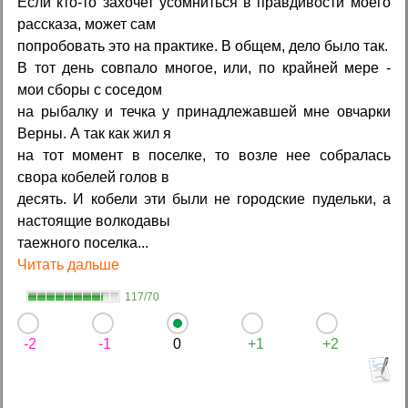
Если кто-то захочет усомниться в правдивости моего
рассказа, может сам
попробовать это на практике. В общем, дело было так.
В тот день совпало многое, или, по крайней мере -
мои сборы с соседом
на рыбалку и течка у принадлежавшей мне овчарки
Верны. А так как жил я
на тот момент в поселке, то возле нее собралась
свора кобелей голов в
десять. И кобели эти были не городские пудельки, а
настоящие волкодавы
таежного поселка...
Читать дальше
117/70
-2
-1
0
+1
+2