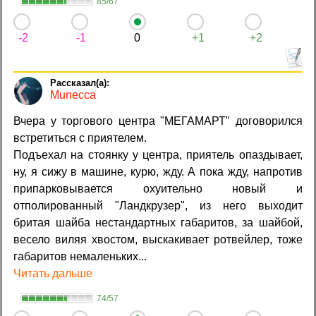
85/67
-2
-1
0
+1
+2
Munecca
Вчера у торгового центра "МЕГАМАРТ" договорился
встретиться с приятелем.
Подъехал на стоянку у центра, приятель опаздывает,
ну, я сижу в машине, курю, жду. А пока жду, напротив
припарковывается охуительно новый и
отполированный "Ландкрузер", из него выходит
бритая шайба нестандартных габаритов, за шайбой,
весело виляя хвостом, выскакивает ротвейлер, тоже
габаритов немаленьких...
Читать дальше
74/57