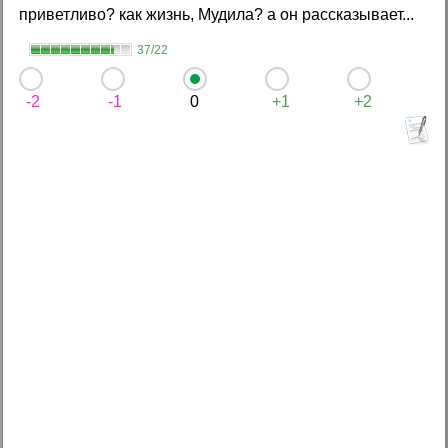
приветливо? как жизнь, Мудила? а он рассказывает...
37/22
-2
-1
0
+1
+2