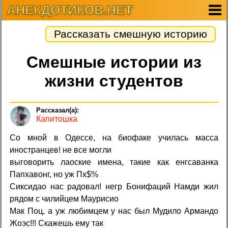
АНЕКДОТИКОВ.НЕТ
Рассказать смешную историю
Смешные истории из
жизни студентов
Капитошка
Со мной в Одессе, на биофаке училась масса
иностранцев! не все могли
выговорить лаоские имена, такие как енгсаванка
Папхавонг, но уж Пx$%
Сиксидао нас радовал! негр Бонифаций Намди жил
рядом с чилийцем Маурисио
Мак Поц, а уж любимцем у нас был Мудило Армандо
Жоэс!!! Скажешь ему так