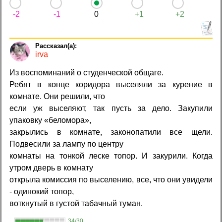
-2
-1
0
+1
+2
irva
Из воспоминаний о студенческой общаге.
Ребят в конце коридора выселяли за курение в
комнате. Они решили, что
если уж выселяют, так пусть за дело. Закупили
упаковку «беломора»,
закрылись в комнате, законопатили все щели.
Подвесили за лампу по центру
комнаты на тонкой леске топор. И закурили. Когда
утром дверь в комнату
открыла комиссия по выселению, все, что они увидели
- одинокий топор,
воткнутый в густой табачный туман.
34/30