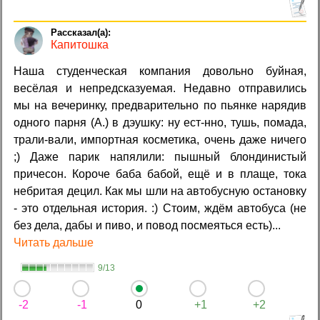
Капитошка
Наша студенческая компания довольно буйная,
весёлая и непредсказуемая. Недавно отправились
мы на вечеринку, предварительно по пьянке нарядив
одного парня (А.) в дэушку: ну ест-нно, тушь, помада,
трали-вали, импортная косметика, очень даже ничего
;) Даже парик напялили: пышный блондинистый
причесон. Короче баба бабой, ещё и в плаще, тока
небритая децил. Как мы шли на автобусную остановку
- это отдельная история. :) Стоим, ждём автобуса (не
без дела, дабы и пиво, и повод посмеяться есть)...
Читать дальше
9/13
-2
-1
0
+1
+2