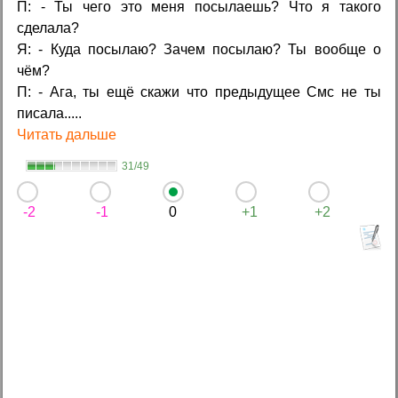
П: - Ты чего это меня посылаешь? Что я такого
сделала?
Я: - Куда посылаю? Зачем посылаю? Ты вообще о
чём?
П: - Ага, ты ещё скажи что предыдущее Смс не ты
писала.....
Читать дальше
31/49
-2
-1
0
+1
+2