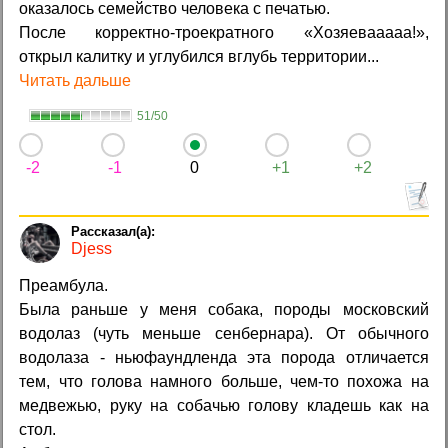
оказалось семейство человека с печатью.
После корректно-троекратного «Хозяевааааа!»,
открыл калитку и углубился вглубь территории...
Читать дальше
51/50
-2
-1
0
+1
+2
Djess
Преамбула.
Была раньше у меня собака, породы московский
водолаз (чуть меньше сенбернара). От обычного
водолаза - ньюфаундленда эта порода отличается
тем, что голова намного больше, чем-то похожа на
медвежью, руку на собачью голову кладешь как на
стол.