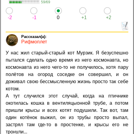
59/69
-2
-1
0
+1
+2
Рифмоплет
У нас жил старый-старый кот Мурзик. Я безуспешно
пытался сделать одно время из него космонавта, но
космонавта из него чего-то не получилось, хотя пару
полётов на огород соседке он совершил, и он
доживал свою бессмысленную жизнь просто так себе
котом.
А тут случился этот случай, когда на птичнике
окотилась кошка в вентиляцыонной трубе, а потом
пришли крысы и всех котят подушили. Так вот, там
один котёнок выжил, он из трубы просто выпал,
застрял там где-то в простенке, и крысы его не
тронули...