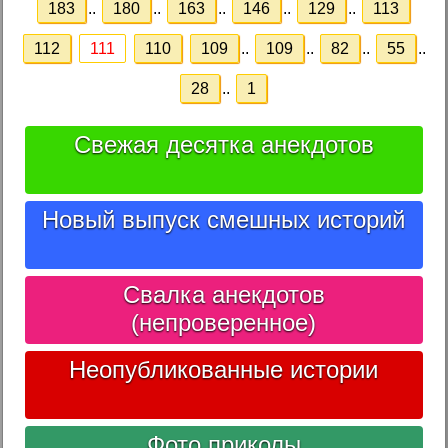
183
..
180
..
163
..
146
..
129
..
113
112
111
110
109
..
109
..
82
..
55
..
28
..
1
Свежая десятка анекдотов
Новый выпуск смешных историй
Свалка анекдотов
(непроверенное)
Неопубликованные истории
Фото приколы