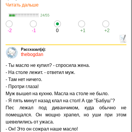
Читать дальше
24/55
-2
-1
0
+1
+2
thebogdan
- Ты масло не купил? - спросила жена.
- На столе лежит. - ответил муж.
- Там нет ничего.
- Протри глаза!
Муж вышел на кухню. Масла на столе не было.
- Я пять минут назад клал на стол! А где "Бабуш"?
Пес лежал под диванчиком, куда обычно не
помещался. Он мощно храпел, но уши при этом
шевелились от ужаса.
- Он! Это он сожрал наше масло!