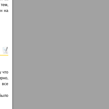
 тем,
ин на
у что
ирно,
, все
было