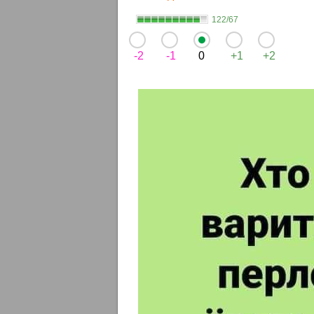
122/67
-2
-1
0
+1
+2