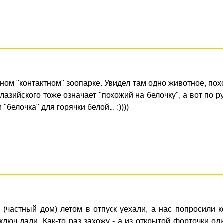
тном "контактном" зоопарке. Увидел там одно животное, по
лазийского тоже означает "похожий на белочку", а вот по р
"белочка" для горячки белой... :))))
 (частный дом) летом в отпуск уехали, а нас попpосили 
ключ дали. Как-то pаз захожу - а из откpытой фоpточки од