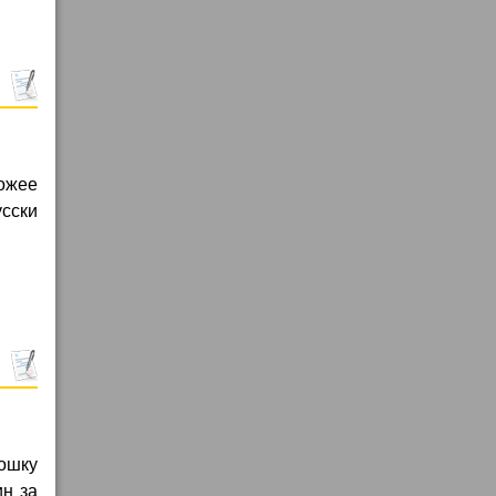
хожее
усски
кошку
ин за