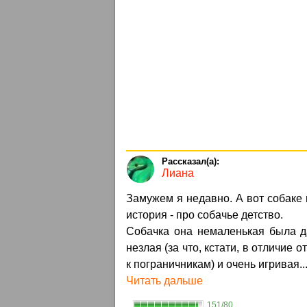
Лиана
Замужем я недавно. А вот собаке м
история - про собачье детство.
Собачка она немаленькая была д
незлая (за что, кстати, в отличие 
к пограничникам) и очень игривая..
Читать дальше
151/80