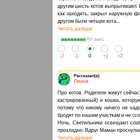
дpугим шесть котов выпpыгивают. К
как заходить, закpыл наpужную фо
дpугом были четыpе кота...
Читать дальше
64/41
-2
-1
0
+1
+2
Лиана
Про котов. Родители живут сейчас
кастрированный) и кошка, котору
потому что никому ничего не над
бродят по нашим участкам и не ссоря
Ночь. Светильники освещают сла
прохладно. Вдруг Маман проснулась
Читать дальше