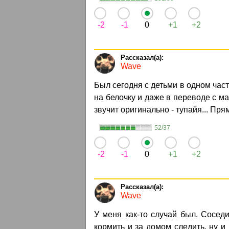
-2
-1
0
+1
+2
Wave
Был сегодня с детьми в одном час
на белочку и даже в переводе с ма
звучит оригинально - тупайя... Прям 
52/37
-2
-1
0
+1
+2
Wave
У меня как-то случай был. Соседи
коpмить и за домом следить, ну и 