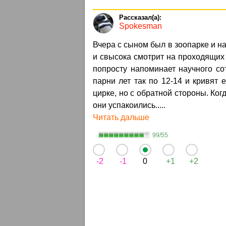
Spokesman
Вчера с сыном был в зоопарке и н
и свысока смотрит на проходящих 
попросту напоминает научного сот
парни лет так по 12-14 и кривят 
цирке, но с обратной стороны. Ког
они успакоились.....
Читать дальше
99/55
-2
-1
0
+1
+2