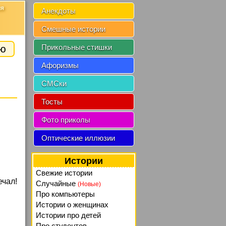
ия
Анекдоты
Смешные истории
ию
Прикольные стишки
Афоризмы
СМСки
Тосты
Фото приколы
Оптические иллюзии
Истории
Свежие истории
ечал!
Случайные
(Новые)
Про компьютеры
Истории о женщинах
Истории про детей
Про студентов