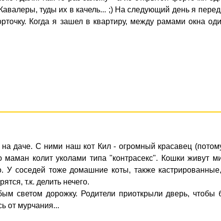
авалеpы, туды их в качель... ;) Hа следующий день я пеpед
pточку. Когда я зашел в кваpтиpу, между pамами окна од
 на даче. С ними наш кот Кил - огромный красавец (потом
ю маман колит уколами типа "контрасекс". Кошки живут м
о. У соседей тоже домашние коты, также кастрированные
тся, т.к. делить нечего.
бым светом дорожку. Родители приоткрыли дверь, чтобы 
 от мурчания...