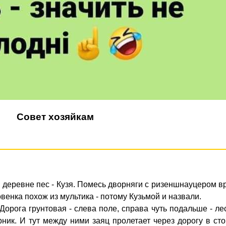
Совет хозяйкам
в деревне пес - Кузя. Помесь дворняги с ризеншнауцером в
енка похож из мультика - потому Кузьмой и назвали.
 Дорога грунтовая - слева поле, справа чуть подальше - ле
рник. И тут между ними заяц пролетает через дорогу в ст