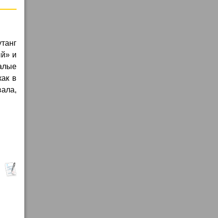
утанг
ый» и
малые
как в
вала,