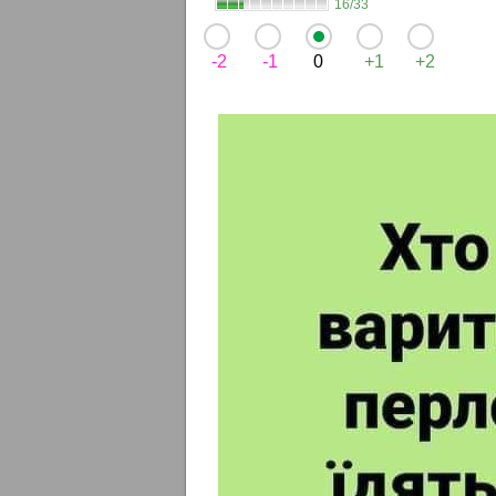
16/33
-2
-1
0
+1
+2