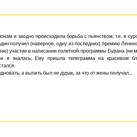
лонам и заодно происходила борьба с пьянством, т.е. в су
дин получил (наверное, одну из последних) премию Ленин
ню) участие в написании полетной программы Бурана (ни 
ми я зналась. Ему пришла телеграмма на красивом бл
стался.
новать, а выпить был не дурак, за что от жены получал...