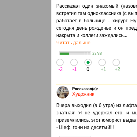
Рассказал один знакомый (назо
встретил там одноклассника (с вып
работает в больнице – хирург. Ну
сегодня день рожденье и он пред
накрыта и коллеги заждались...
Читать дальше
23/38
-2
-1
0
+1
+2
Художник
Вчера выходил (в 6 утра) из лифт
знатная! Я не удержал его, и м
приземлились, этот юморист выдал
- Шеф, гони на десятый!!!