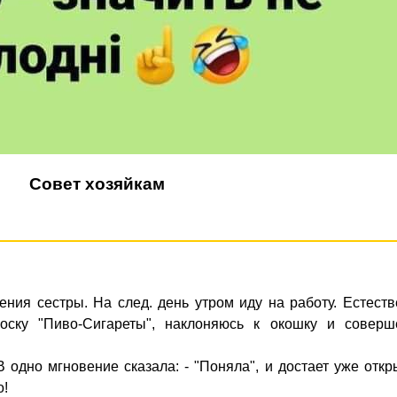
Совет хозяйкам
ния сестры. На след. день утром иду на работу. Естест
оску "Пиво-Сигареты", наклоняюсь к окошку и соверш
В одно мгновение сказала: - "Поняла", и достает уже отк
о!