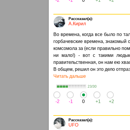
-2
-1
0
+1
+2
А.Кирил
Во времена, когда все было по та
горбачевские времена, знакомый о
комсомола за (если правильно пом
ни мало!) - вот с такими людь
правительственная, он нам ею хва
В общем, решил он это дело отпразд
Читать дальше
23/30
-2
-1
0
+1
+2
UFO