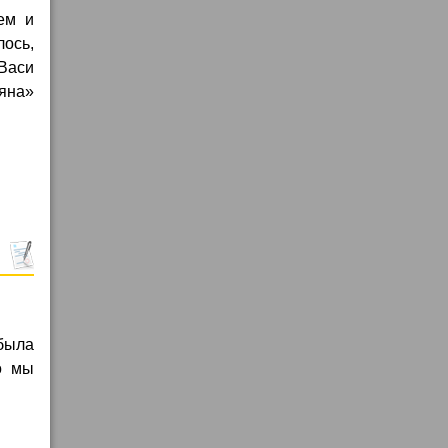
ем и
лось,
 Васи
ляна»
 была
о мы