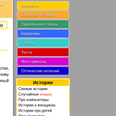
ия
Анекдоты
Смешные истории
ию
Прикольные стишки
Афоризмы
СМСки
Тосты
Фото приколы
тки,
Оптические иллюзии
ному
енный
Истории
Свежие истории
Случайные
(Новые)
Про компьютеры
Истории о женщинах
Истории про детей
Про студентов