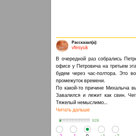
vfesyuk
В очередной раз собрались Петр
офисе у Петровича на третьем эта
будем через час-полтора. Это в
промежуток времени.
По какой-то причине Михалыча в
Завалился и лежит как свин. Че
Тяжелый немыслимо...
Читать дальше
3/28