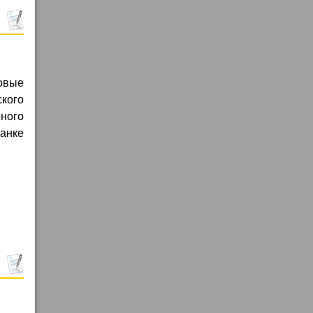
ровые
ского
много
анке