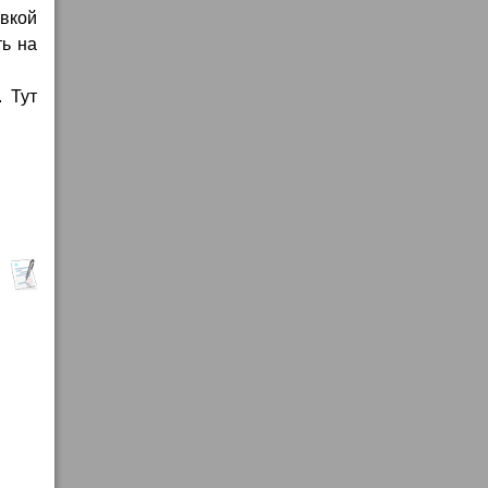
овкой
ть на
. Тут