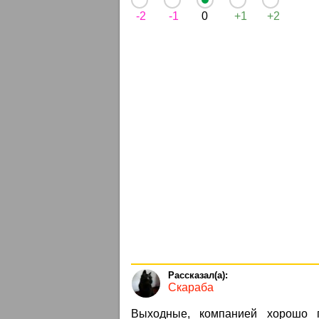
-2
-1
0
+1
+2
Скараба
Выходные, компанией хорошо 