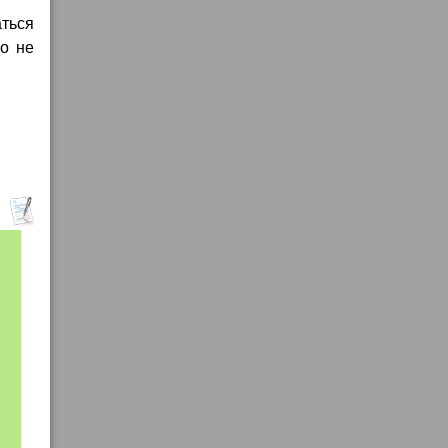
аться
го не