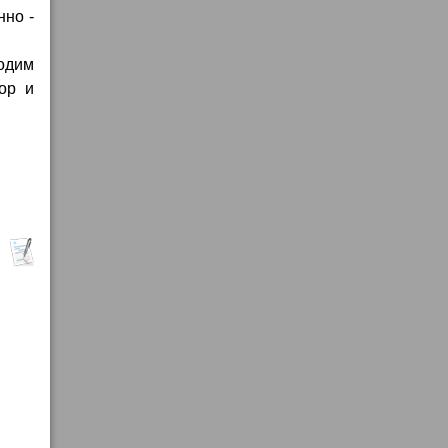
нно -
ходим
ор и