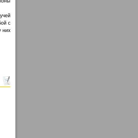
коны
лучей
бой с
у них