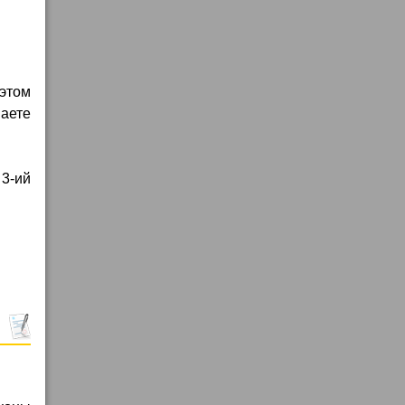
 этом
маете
 3-ий