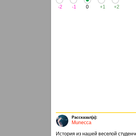
-2
-1
0
+1
+2
Munecca
История из нашей веселой студен