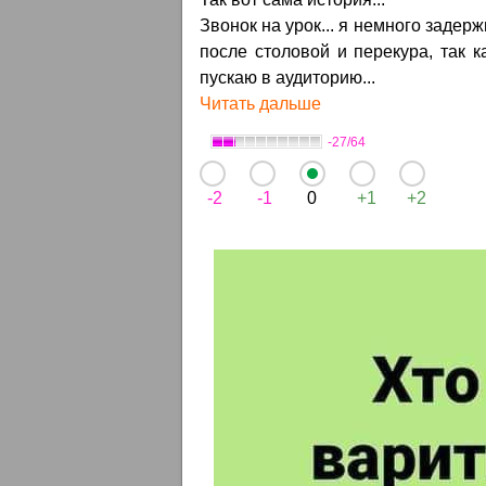
Звонок на урок... я немного задер
после столовой и перекура, так к
пускаю в аудиторию...
Читать дальше
-27/64
-2
-1
0
+1
+2