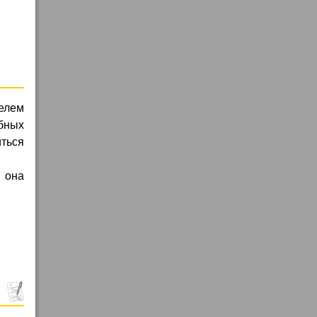
елем
обных
иться
и она