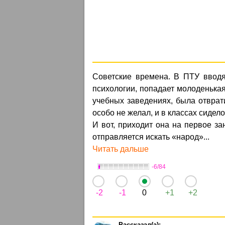
Советские времена. В ПТУ вводя
психологии, попадает молоденькая
учебных заведениях, была отврати
особо не желал, и в классах сидело
И вот, приходит она на первое за
отправляется искать «народ»...
Читать дальше
-6/84
-2
-1
0
+1
+2