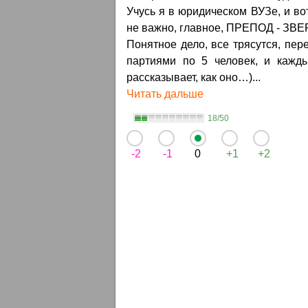
Учусь я в юридическом ВУЗе, и вот
не важно, главное, ПРЕПОД - ЗВЕ
Понятное дело, все трясутся, пер
партиями по 5 человек, и кажд
рассказывает, как оно…)...
Читать дальше
18/50
-2
-1
0
+1
+2