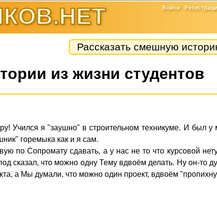
КОВ.НЕТ
Войти
Регистрац
Рассказать смешную истор
ории из жизни студентов
ру! Учился я "заушно" в строительном техникуме. И был у
шник" горемыка как и я сам.
ую по Сопромату сдавать, а у нас не то что курсовой нет
под сказал, что можно одну Тему вдвоём делать. Ну он-то д
та, а Мы думали, что можно один проект, вдвоём "пропихнут