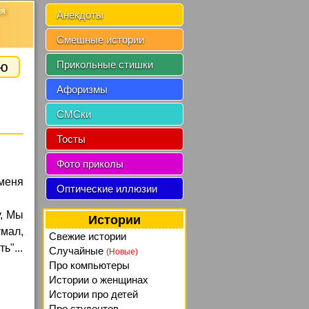
ия
Анекдоты
Смешные истории
ию
Прикольные стишки
Афоризмы
СМСки
Тосты
Фото приколы
 меня
Оптические иллюзии
у, Мы
Истории
умал,
Свежие истории
ь"...
Случайные
(Новые)
Про компьютеры
Истории о женщинах
Истории про детей
Про студентов