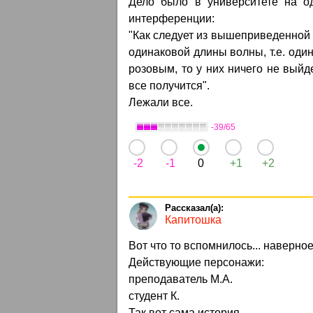
Дело было в университете на од
интерференции:
"Как следует из вышеприведенной
одинаковой длины волны, т.е. один
розовым, то у них ничего не выйд
все получится".
Лежали все.
-39/65
-2
-1
0
+1
+2
Капитошка
Вот что то вспомнилось... наверное
Действующие персонажи:
преподаватель М.А.
студент К.
Так вот сама история...