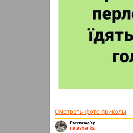
Смотреть фото приколы
natashenka