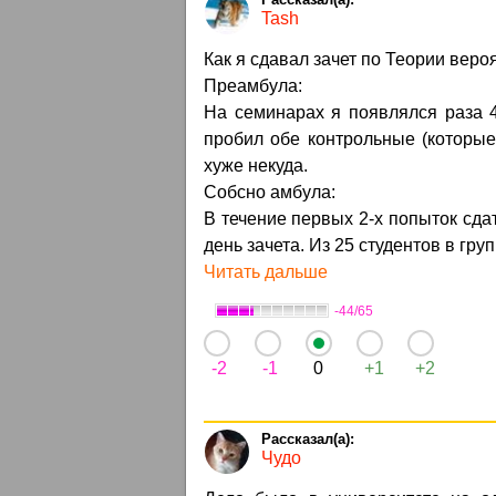
Tash
Как я сдавал зачет по Теории веро
Преамбула:
На семинарах я появлялся раза 4
пробил обе контрольные (которые
хуже некуда.
Собсно амбула:
В течение первых 2-х попыток сдать
день зачета. Из 25 студентов в груп
Читать дальше
-44/65
-2
-1
0
+1
+2
Чудо